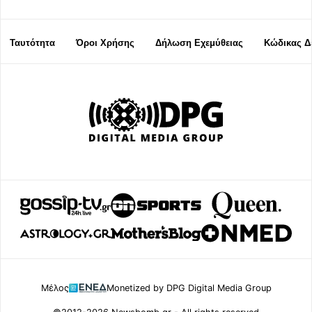
Ταυτότητα
Όροι Χρήσης
Δήλωση Εχεμύθειας
Κώδικας Δ
Μέλος
Monetized by DPG Digital Media Group