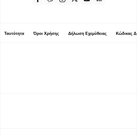
Ταυτότητα
Όροι Χρήσης
Δήλωση Εχεμύθειας
Κώδικας Δ