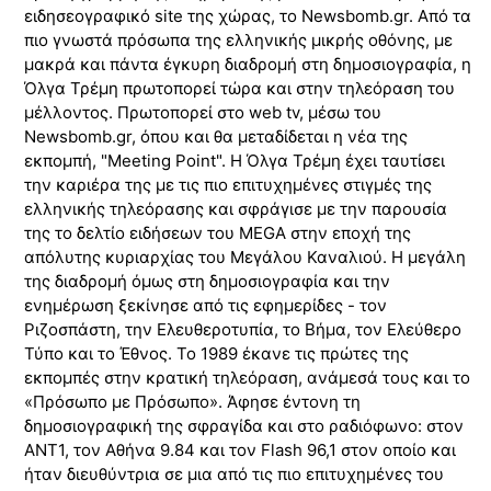
ειδησεογραφικό site της χώρας, το Νewsbomb.gr. Από τα
πιο γνωστά πρόσωπα της ελληνικής μικρής οθόνης, με
μακρά και πάντα έγκυρη διαδρομή στη δημοσιογραφία, η
Όλγα Τρέμη πρωτοπορεί τώρα και στην τηλεόραση του
μέλλοντος. Πρωτοπορεί στο web tv, μέσω του
Newsbomb.gr, όπου και θα μεταδίδεται η νέα της
εκπομπή, "Meeting Point". Η Όλγα Τρέμη έχει ταυτίσει
την καριέρα της με τις πιο επιτυχημένες στιγμές της
ελληνικής τηλεόρασης και σφράγισε με την παρουσία
της το δελτίο ειδήσεων του MEGA στην εποχή της
απόλυτης κυριαρχίας του Μεγάλου Καναλιού. Η μεγάλη
της διαδρομή όμως στη δημοσιογραφία και την
ενημέρωση ξεκίνησε από τις εφημερίδες - τον
Ριζοσπάστη, την Ελευθεροτυπία, το Βήμα, τον Ελεύθερο
Τύπο και το Έθνος. Το 1989 έκανε τις πρώτες της
εκπομπές στην κρατική τηλεόραση, ανάμεσά τους και το
«Πρόσωπο με Πρόσωπο». Άφησε έντονη τη
δημοσιογραφική της σφραγίδα και στο ραδιόφωνο: στον
ANT1, τον Αθήνα 9.84 και τον Flash 96,1 στον οποίο και
ήταν διευθύντρια σε μια από τις πιο επιτυχημένες του