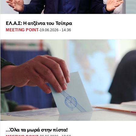
ΕΛ.Α.Σ: Η ατζέντα του Τσίπρα
·
MEETING POINT
19.06.2026 - 14:36
...Όλα τα μωρά στην πίστα!