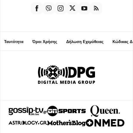
Ταυτότητα
Όροι Χρήσης
Δήλωση Εχεμύθειας
Κώδικας Δ