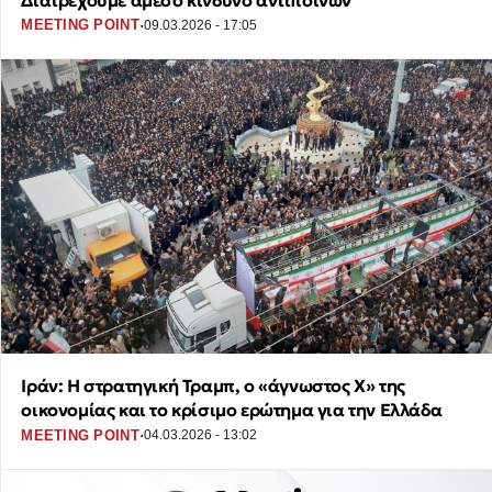
·
MEETING POINT
09.03.2026 - 17:05
Ιράν: Η στρατηγική Τραμπ, ο «άγνωστος Χ» της
οικονομίας και το κρίσιμο ερώτημα για την Ελλάδα
·
MEETING POINT
04.03.2026 - 13:02