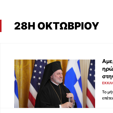
28Η ΟΚΤΩΒΡΙΟΥ
Αμε
ηρώ
στη
ΕΚΚΛΗ
Το μή
επέτε