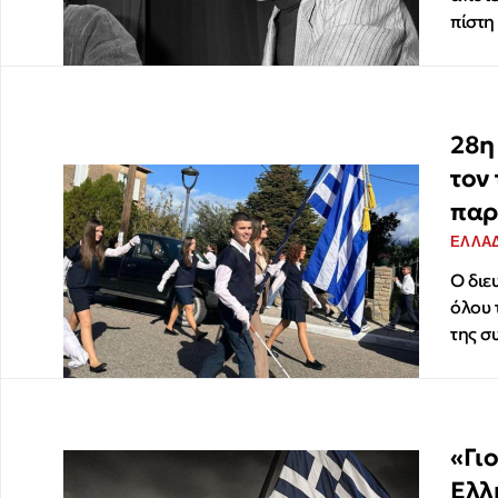
πίστη
28η
τον
παρ
ΕΛΛΑ
Ο διε
όλου 
της σ
«Γι
Ελλ