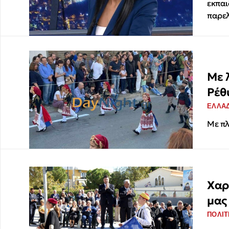
εκπαι
παρελ
Με 
Ρέθ
ΕΛΛΑ
Με πλ
Χαρ
μας
ΠΟΛΙΤ