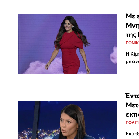
Με 
Μνη
της
ΕΘΝΙΚ
Η Κίμ
με αν
Έντ
Μετ
εκπ
ΠΟΛΙΤ
Έκρηξ