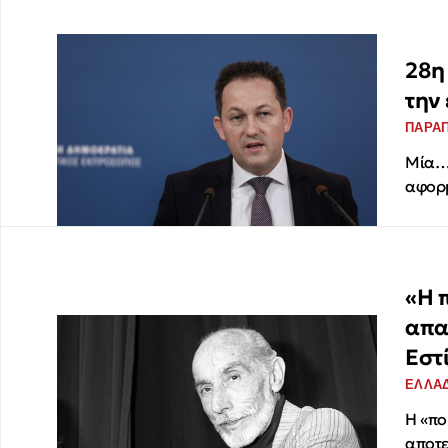
28η
την 
ΠΑΡΑΠ
Μία… 
αφορμ
«Η 
απα
Εστ
ΕΛΛΑ
Η «πο
αποτε