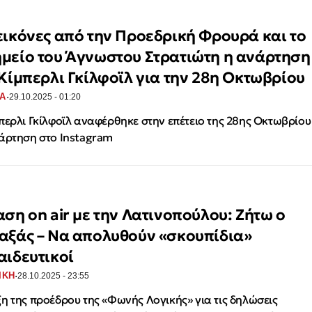
εικόνες από την Προεδρική Φρουρά και το
μείο του Άγνωστου Στρατιώτη η ανάρτηση
 Κίμπερλι Γκίλφοϊλ για την 28η Οκτωβρίου
·
Α
29.10.2025 - 01:20
περλι Γκίλφοϊλ αναφέρθηκε στην επέτειο της 28ης Οκτωβρίου
άρτηση στο Instagram
αση on air με την Λατινοπούλου: Ζήτω ο
αξάς – Να απολυθούν «σκουπίδια»
αιδευτικοί
·
ΙΚΗ
28.10.2025 - 23:55
η της προέδρου της «Φωνής Λογικής» για τις δηλώσεις