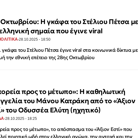
 Οκτωβρίου: Η γκάφα του Στέλιου Πέτσα μ
ελληνική σημαία που έγινε viral
·
ΟΛΙΤΙΚΑ
28.10.2025 - 18:50
γκάφα του Στέλιου Πέτσα έγινε viral στα κοινωνικά δίκτυα με
ή την εθνική επέτειο της 28ης Οκτωβρίου
πορεία προς το μέτωπο»: Η καθηλωτική
γγελία του Μάνου Κατράκη από το «Άξιον
ί» του Οδυσσέα Ελύτη (ηχητικό)
·
ΔΑ
28.10.2025 - 18:25
ρεία προς το μέτωπο», το απόσπασμα του «Άξιον Εστί» που
λεί ποιητική ωδή στον ελληνικό αγώνα, την αντοχή και την