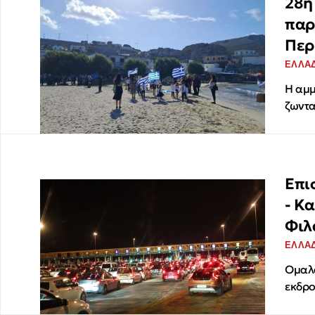
28η
παρ
Περ
ΕΛΛΑ
Η αμμ
ζωντα
Επι
- Κ
Φιλ
ΕΛΛΑ
Ομαλά
εκδρ