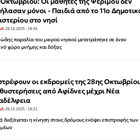
 Οκτωβρίου: Οι μαθητές της Ψέριμου δεν
ήλασαν μόνοι - Παιδιά από το 11ο Δημοτικ
ιστερίου στο νησί
·
ΔΑ
28.10.2025 - 19:45
ώδης παραλία του μικρού νησιού μετατράπηκε σε έναν
νό χώρο μνήμης και δόξας
στρέφουν οι εκδρομείς της 28ης Οκτωβρίο
αθυστερήσεις από Αφίδνες μέχρι Νέα
αδέλφεια
·
ΔΑ
28.10.2025 - 19:21
 διεξάγεται η κίνηση στους δρόμους ενόψει επιστροφής των
ομέων