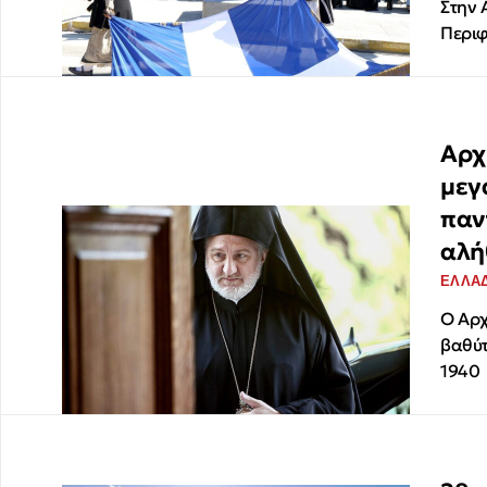
Στην 
Περιφ
Αρχ
μεγ
παν
αλή
ΕΛΛΑ
O Αρχ
βαθύτ
1940