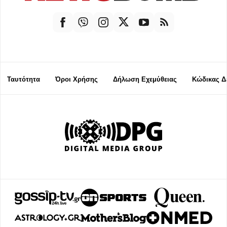
Ταυτότητα
Όροι Χρήσης
Δήλωση Εχεμύθειας
Κώδικας Δ