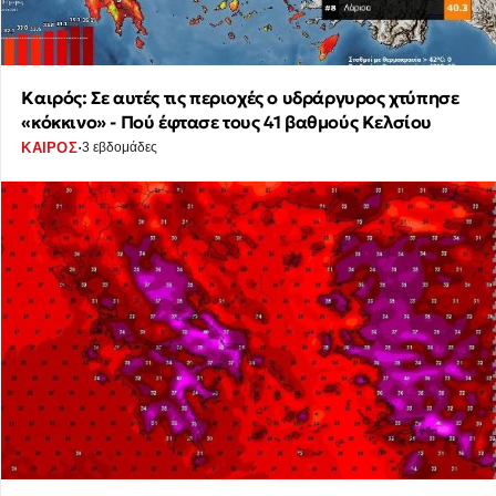
Καιρός: Σε αυτές τις περιοχές ο υδράργυρος χτύπησε
«κόκκινο» - Πού έφτασε τους 41 βαθμούς Κελσίου
·
ΚΑΙΡΟΣ
3 εβδομάδες