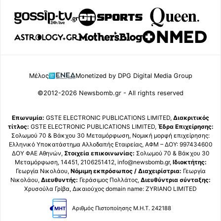
Μέλος
Monetized by DPG Digital Media Group
©2012-2026 Newsbomb.gr - All rights reserved
Επωνυμία:
GSTE ELECTRONIC PUBLICATIONS LIMITED,
Διακριτικός
τίτλος:
GSTE ELECTRONIC PUBLICATIONS LIMITED,
Έδρα Επιχείρησης:
Σολωμού 70 & Βάκχου 30 Μεταμόρφωση, Νομική μορφή επιχείρησης:
Ελληνικό Υποκατάστημα Αλλοδαπής Εταιρείας, ΑΦΜ – ΔΟΥ: 997434600
ΔΟΥ ΦΑΕ Αθηνών,
Στοιχεία επικοινωνίας:
Σολωμού 70 & Βάκχου 30
Μεταμόρφωση, 14451, 2106251412, info@newsbomb.gr,
Ιδιοκτήτης:
Γεωργία Νικολάου,
Νόμιμη εκπρόσωπος / Διαχειρίστρια:
Γεωργία
Νικολάου,
Διευθυντής:
Γεράσιμος Πολλάτος,
Διευθύντρια σύνταξης:
Χρυσούλα Γρίβα, Δικαιούχος domain name: ZYRIANO LIMITED
Αριθμός Πιστοποίησης Μ.Η.Τ. 242188