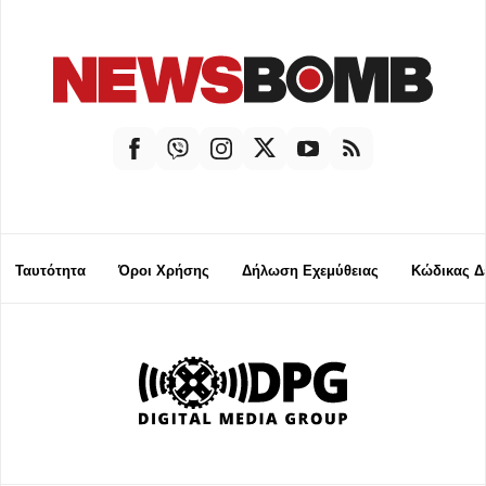
Ταυτότητα
Όροι Χρήσης
Δήλωση Εχεμύθειας
Κώδικας Δ