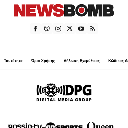
Ταυτότητα
Όροι Χρήσης
Δήλωση Εχεμύθειας
Κώδικας Δ