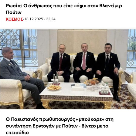
Ρωσία: Ο άνθρωπος που είπε «όχι» στον Βλαντίμιρ
Πούτιν
·
ΚΟΣΜΟΣ
18.12.2025 - 22:24
Ο Πακιστανός πρωθυπουργός «μπούκαρε» στη
συνάντηση Ερντογάν με Πούτιν - Βίντεο με το
επεισόδιο