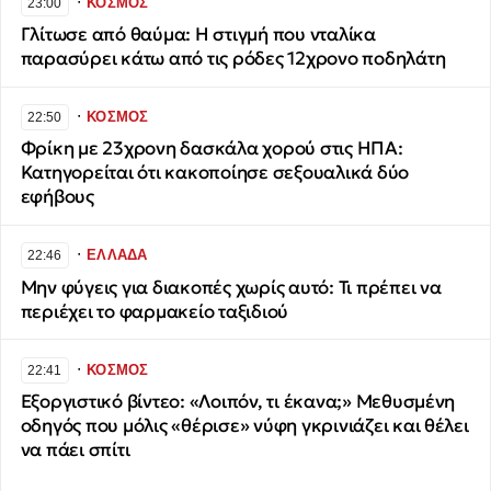
∙
ΚΟΣΜΟΣ
23:00
Γλίτωσε από θαύμα: Η στιγμή που νταλίκα
παρασύρει κάτω από τις ρόδες 12χρονο ποδηλάτη
∙
ΚΟΣΜΟΣ
22:50
Φρίκη με 23χρονη δασκάλα χορού στις ΗΠΑ:
Κατηγορείται ότι κακοποίησε σεξουαλικά δύο
εφήβους
∙
ΕΛΛΑΔΑ
22:46
Μην φύγεις για διακοπές χωρίς αυτό: Τι πρέπει να
περιέχει το φαρμακείο ταξιδιού
∙
ΚΟΣΜΟΣ
22:41
Εξοργιστικό βίντεο: «Λοιπόν, τι έκανα;» Μεθυσμένη
οδηγός που μόλις «θέρισε» νύφη γκρινιάζει και θέλει
να πάει σπίτι