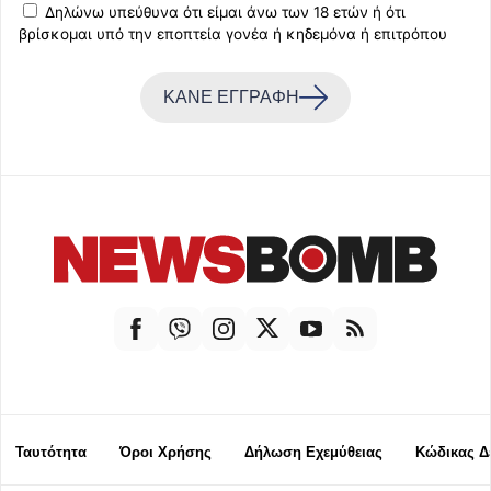
Δηλώνω υπεύθυνα ότι είμαι άνω των 18 ετών ή ότι
βρίσκομαι υπό την εποπτεία γονέα ή κηδεμόνα ή επιτρόπου
ΚΑΝΕ ΕΓΓΡΑΦΗ
Ταυτότητα
Όροι Χρήσης
Δήλωση Εχεμύθειας
Κώδικας Δ