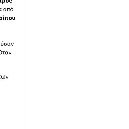
προς
∙
LIFESTYLE
16:04
ά από
Η Τατιάνα Στεφανίδου πόζαρε με φόντο τα
καταγάλανα νερά του Ιονίου και
ερίπου
εντυπωσίασε με το κορμί της
∙
WHAT THE FACT
16:00
Ζωολόγος προειδοποιεί για τα κουνούπια:
ούσαν
«Αναπτύσσουν αντοχή στα εντομοκτόνα»
«Όταν
∙
ΕΛΛΑΔΑ
16:00
Θανατηφόρο τροχαίο στις Σέρρες: «Τα έχω
χάσει όλα» - Συγκλονίζει ο πατέρας και
 των
σύζυγος των θυμάτων
∙
ΕΛΛΑΔΑ
15:52
Μετρό Θεσσαλονίκης: Ξεκινούν από απόψε
τα δοκιμαστικά δρομολόγια προς Καλαμαριά
- Προστίθενται 15 νέα τρένα
∙
LIFESTYLE
15:46