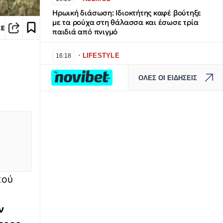
Ηρωική διάσωση: Ιδιοκτήτης καφέ βούτηξε
με τα ρούχα στη θάλασσα και έσωσε τρία
ΣΕ
παιδιά από πνιγμό
∙
LIFESTYLE
16:18
Η Άννα Βίσση ενθουσιάστηκε με την μπάντα
ΟΛΕΣ ΟΙ ΕΙΔΗΣΕΙΣ
«Αγία Φανφάρα» στο Φισκάρδο - Η πρόταση
για μελλοντική συνεργασία
∙
ΑΣΤΥΝΟΜΙΚΟ
16:17
Άνω Λιόσια: Προφυλακίστηκαν οι δύο άνδρες
για τον θάνατο ηλικιωμένου που βρέθηκε
εγκαταλελειμμένος
∙
ΚΑΙΡΟΣ
16:16
κού
Καιρός: Ανεβαίνει η θερμοκρασία στη
Μεσόγειο - Η δραματική προοπτική για το
φθινόπωρο στην Ελλάδα
ν