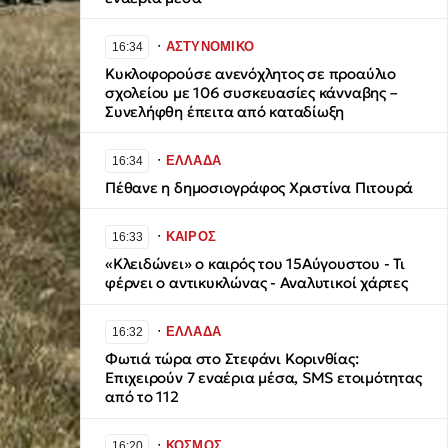
∙
ΑΣΤΥΝΟΜΙΚΟ
16:34
Κυκλοφορούσε ανενόχλητος σε προαύλιο
σχολείου με 106 συσκευασίες κάνναβης –
Συνελήφθη έπειτα από καταδίωξη
∙
ΕΛΛΑΔΑ
16:34
Πέθανε η δημοσιογράφος Χριστίνα Πιτουρά
∙
ΚΑΙΡΟΣ
16:33
«Κλειδώνει» ο καιρός του 15Αύγουστου - Τι
φέρνει ο αντικυκλώνας - Αναλυτικοί χάρτες
∙
ΕΛΛΑΔΑ
16:32
Φωτιά τώρα στο Στεφάνι Κορινθίας:
Επιχειρούν 7 εναέρια μέσα, SMS ετοιμότητας
από το 112
∙
ΚΟΣΜΟΣ
16:20