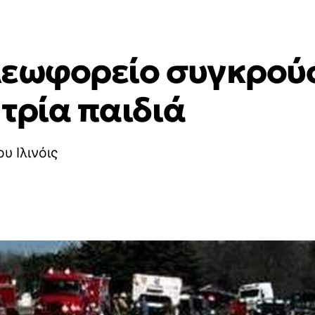
 λεωφορείο συγκρού
τρία παιδιά
υ Ιλινόις