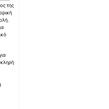
6ος Προβλήτας ΟΛΘ: Τι σημαίνει η απόφαση
ος της
ΣτΕ για την αμμοληψία στην Επανομή - Η
ουσία της συζήτησης
τορική
ολή.
∙
ΚΟΣΜΟΣ
12:59
ια
Πέταξε λαχείο που κέρδιζε €1.000.000 και
το βρήκε δυο μέρες μετά ψάχνοντας σορούς
ικό
από σκουπίδια
∙
ANNOUNCEMENTS
12:52
για
Παγκόσμια πρεμιέρα για τη διεθνή
συμπαραγωγή «Artist Unknown* [Αγνώστου
σκληρή
Καλλιτέχνη *]*Η Ήβη ήταν εδώ»
∙
ANNOUNCEMENTS
12:43
η
ΠΑΟΚ-Άντερλεχτ με σούπερ προσφορά* και
ενισχυμένες αποδόσεις από το
Pamestoixima.gr
∙
LIFESTYLE
12:26