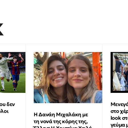
K
ου δεν
Μενεγά
ύλοι
στο χέ
Η Δανάη Μιχαλάκη με
look σ
τη νονά της κόρης της,
γεύμα 