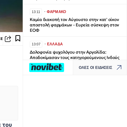
∙
ΦΑΡΜΑΚΟ
13:11
Καμία διακοπή τον Αύγουστο στην κατ' οίκον
αποστολή φαρμάκων - Ευρεία σύσκεψη στον
ΕΟΦ
ΣΕ
∙
ΕΛΛΑΔΑ
13:07
Δολοφονία ψυχολόγου στην Αργολίδα:
Αποδοκίμασαν τους κατηγορούμενους Ινδούς
συγγενείς του θύματος
ΟΛΕΣ ΟΙ ΕΙΔΗΣΕΙΣ
∙
ΕΛΛΑΔΑ
13:06
Βαριές καμπάνες για 4 συλληφθέντες σε
στέκι παράνομου τζόγου στη Θεσσαλονίκη -
Προσωρινά υπεύθυνος, εργαζόμενη και δύο
παίκτες πιάστηκαν επ’ αυτοφώρω από την
Αστυνομία
∙
ΕΛΛΑΔΑ
13:00
 του