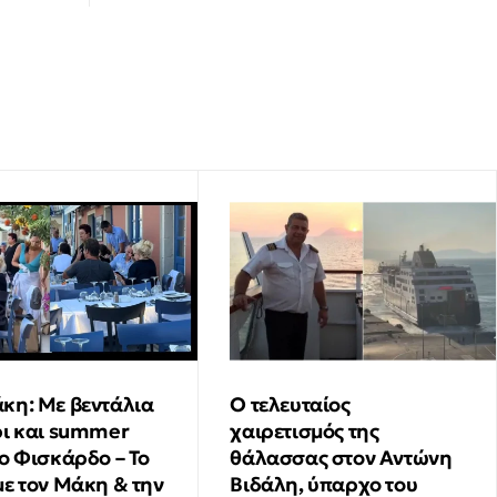
∙
ΥΓΕΙΑ
11:50
Νέα ογκολογική κλινική στο νοσοκομείο
Λαμίας και χώρος φιλοξενίας για τους
συγγενείς των ασθενών
κη: Με βεντάλια
Ο τελευταίος
ρι και summer
χαιρετισμός της
το Φισκάρδο – Το
θάλασσας στον Αντώνη
με τον Μάκη & την
Βιδάλη, ύπαρχο του