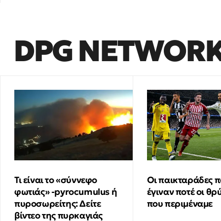
DPG NETWOR
Τι είναι το «σύννεφο
Οι παικταράδες π
φωτιάς» -pyrocumulus ή
έγιναν ποτέ οι θρ
πυροσωρείτης: Δείτε
που περιμέναμε
βίντεο της πυρκαγιάς