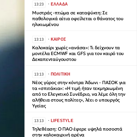
∙
ΕΛΛΑΔΑ
13:23
Μυστράς -πτώμα σε καταψύκτη: Σε
παθολογικά αίτια οφείλεται ο θάνατος του
ηλικιωμένου
∙
ΚΑΙΡΟΣ
13:13
Καλοκαίρι χωρίς «ανάσα»: Τι δείχνουν τα
μοντέλα ECMWF και GFS για τον καιρό του
Δεκαπενταύγουστου
∙
ΠΟΛΙΤΙΚΗ
13:13
Νέος γύρος στην κόντρα Άδωνι - ΠΑΣΟΚ για
τα «σπιτάκια»: «Η τιμή ήταν τεκμηριωμένη
από το Ελεγκτικό Συνέδριο, να λέμε όλη την
αλήθεια στους πολίτες», λέει ο υπουργός
Υγείας
∙
LIFESTYLE
13:13
Τηλεθέαση: Ο ΠΑΟ έφερε υψηλά ποσοστά
στην καλοκαιρινή αρένα