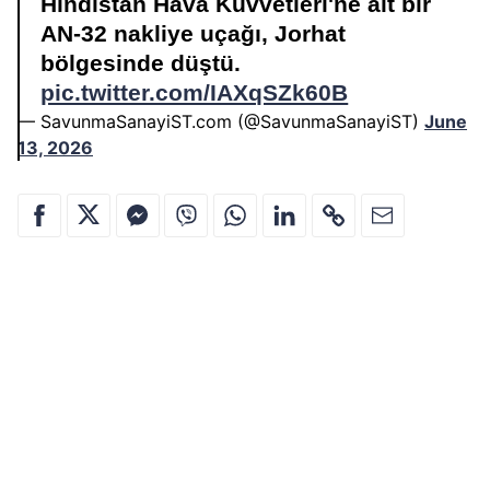
Hindistan Hava Kuvvetleri'ne ait bir
AN-32 nakliye uçağı, Jorhat
bölgesinde düştü.
pic.twitter.com/IAXqSZk60B
— SavunmaSanayiST.com (@SavunmaSanayiST)
June
13, 2026