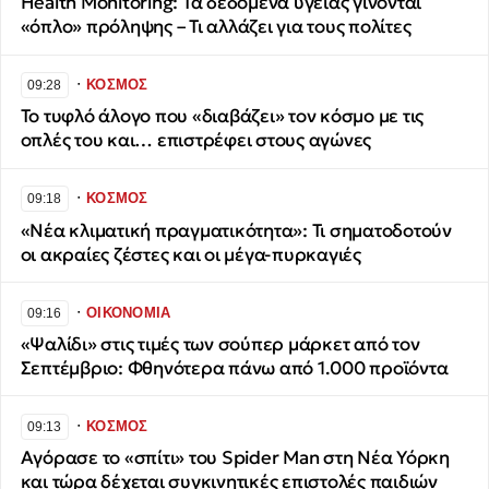
Health Monitoring: Τα δεδομένα υγείας γίνονται
«όπλο» πρόληψης – Τι αλλάζει για τους πολίτες
∙
ΚΟΣΜΟΣ
09:28
Το τυφλό άλογο που «διαβάζει» τον κόσμο με τις
οπλές του και… επιστρέφει στους αγώνες
∙
ΚΟΣΜΟΣ
09:18
«Νέα κλιματική πραγματικότητα»: Τι σηματοδοτούν
οι ακραίες ζέστες και οι μέγα-πυρκαγιές
∙
ΟΙΚΟΝΟΜΙΑ
09:16
«Ψαλίδι» στις τιμές των σούπερ μάρκετ από τον
Σεπτέμβριο: Φθηνότερα πάνω από 1.000 προϊόντα
∙
ΚΟΣΜΟΣ
09:13
Αγόρασε το «σπίτι» του Spider Man στη Νέα Υόρκη
και τώρα δέχεται συγκινητικές επιστολές παιδιών