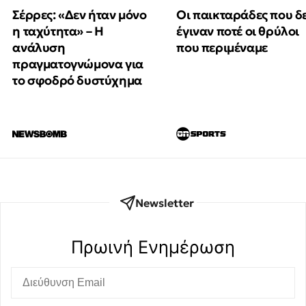
Οι παικταράδες που δ
Σέρρες: «Δεν ήταν μόνο
έγιναν ποτέ οι θρύλοι
η ταχύτητα» – Η
που περιμέναμε
ανάλυση
πραγματογνώμονα για
το σφοδρό δυστύχημα
Newsletter
Πρωινή Eνημέρωση