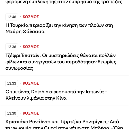
φερόμενη εμπλοκή της στον εμπρησμό της τράπεζας
∙
ΚΟΣΜΟΣ
13:46
Η Τουρκία περιορίζει την κίνηση των πλοίων στη
Μαύρη Θάλασσα
∙
ΚΟΣΜΟΣ
13:36
Τζέφρι Έπσταϊν: Οι μυστηριώδεις θάνατοι πολλών
φίλων και συνεργατών του πυροδότησαν θεωρίες
συνωμοσίας
∙
ΚΟΣΜΟΣ
13:33
Ο τυφώνας Dolphin σφυροκοπά την Ιαπωνία -
Κλείνουν λιμάνια στην Κίνα
∙
ΚΟΣΜΟΣ
13:30
Κριστιάνο Ρονάλντο και Τζορτζίνα Ροντρίγκες: Από
τη γνωριμία στην Gucci στον γάμο στη Μαδέρα – Όλη