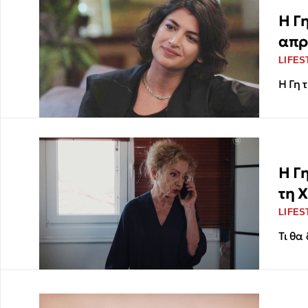
Η Γη
απρ
LIFES
Η Γη 
Η Γ
τη 
LIFES
Τι θα