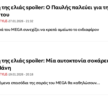
 της ελιάς spoiler: Ο Παυλής παλεύει για τ
 του
·
TYLE
27.01.2026 - 21:32
ρά του MEGA συνεχίζει να κρατά αμείωτο το ενδιαφέρον
 της ελιάς spoiler: Μία αυτοκτονία σοκάρε
Μάνη
·
TYLE
19.01.2026 - 20:18
όμενα επεισόδια της σειράς του MEGA θα καθηλώσουν…