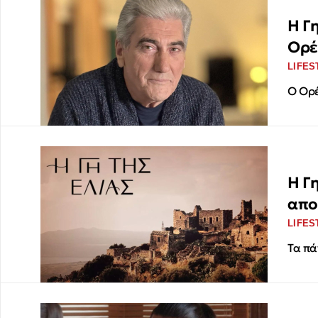
Η Γη
Ορέ
LIFES
Ο Ορέ
Η Γη
απο
LIFES
Τα πά