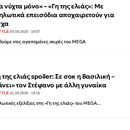
α νύχτα μόνο» – «Γη της ελιάς»: Με
ηλωτικά επεισόδια αποχαιρετούν για
σχα
·
TYLE
03.04.2026 - 19:07
 δούμε στις αγαπημένες σειρές του MEGA
 της ελιάς spoiler: Σε σοκ η Βασιλική –
άνει» τον Στέφανο με άλλη γυναίκα
·
TYLE
01.04.2026 - 19:16
ωτικές εξελίξεις στη «Γη της ελιάς» του MEGA…