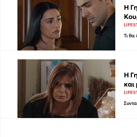
Η Γ
Κου
LIFES
Τι θα
Η Γ
και
LIFES
Συντα