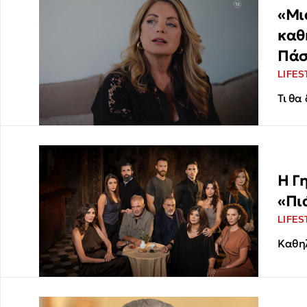
«Μι
καθ
Πά
LIFES
Τι θα
Η Γη
«Πι
LIFES
Καθηλ