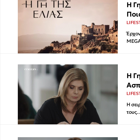
Η Γη
Ποι
LIFES
Έρχον
MEG
Η Γη
Ασπ
LIFES
Η σει
τους