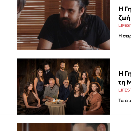
Η Γη
ζωή
LIFES
Η σει
Η Γη
τη 
LIFES
Τα επ