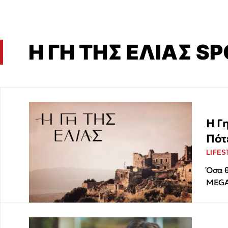
Η ΓΗ ΤΗΣ ΕΛΙΑΣ SP
Η Γη
Πότ
LIFES
Όσα θ
MEG