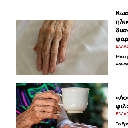
Κωσ
ηλι
δυσ
φαρ
ΕΛΛΑ
Μία η
αγωγή
«Λο
φιλ
ΕΛΛΑ
Το δρ