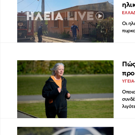
ηλι
ΕΛΛΑ
Οι ηλ
πυρκα
Πώς
προ
ΥΓΕΙΑ
Oποια
συνδέ
λιγότ