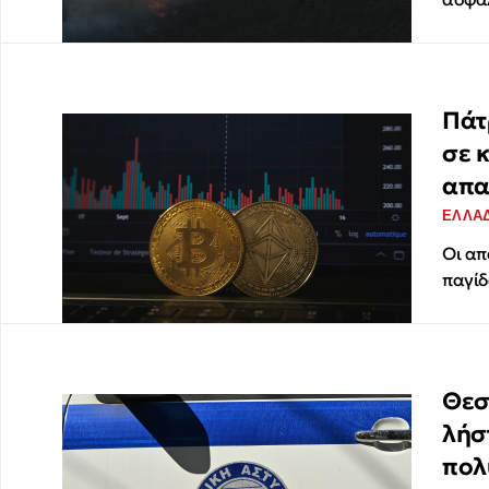
Πάτ
σε 
απα
ΕΛΛΑ
Οι απ
παγίδ
Θεσ
λήσ
πολ