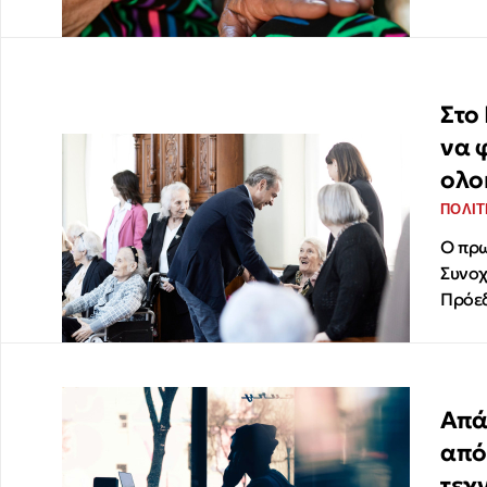
Στο
να 
ολο
ΠΟΛΙΤ
Ο πρω
Συνοχ
Πρόεδ
Απά
από
τεχ