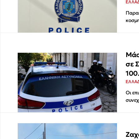
ΕΛΛΑ
Παραδ
κοσμη
Μάσ
σε 
100
ΕΛΛΑ
Οι επ
συνεχ
Ζαχ