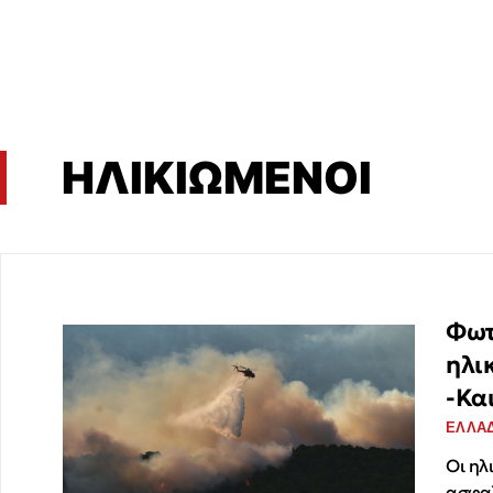
ΗΛΙΚΙΩΜΕΝΟΙ
Φωτ
ηλι
-Κα
ΕΛΛΑ
Οι ηλ
ασφα