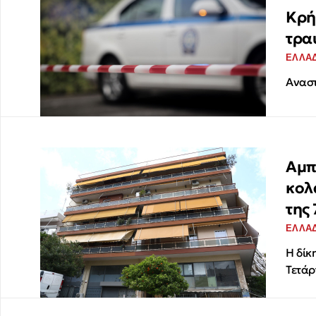
Κρή
τρα
ΕΛΛΑ
Αναστ
Αμπ
κολ
της
ΕΛΛΑ
Η δίκ
Τετάρ