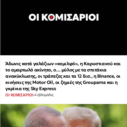
Άδωνις κατά γαλάζιων «κομιλφό», η Καρυστιανού και
το αμαρτωλό ακίνητο, ο… μύλος με τα σπιτάκια
ανακύκλωσης, οι τράπεζες και τα 12 δισ., η Binance, οι
κινήσεις της Motor Oil, οι ζημιές της Groupama και η
γκρίνια της Sky Express
·
ΟΙ ΚΟΜΙΣΑΡΙΟΙ
4 εβδομάδες