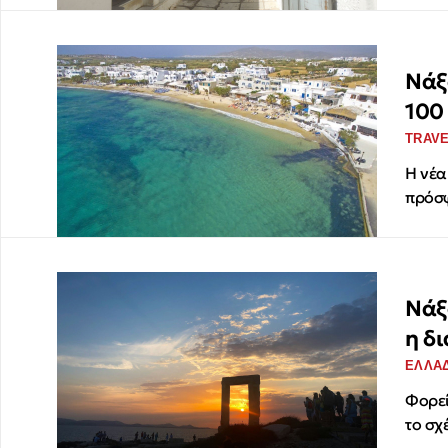
Νάξ
100 κ
TRAV
Η νέα
πρόσφ
Νάξ
η δ
ΕΛΛΑ
Φορεί
το σχ