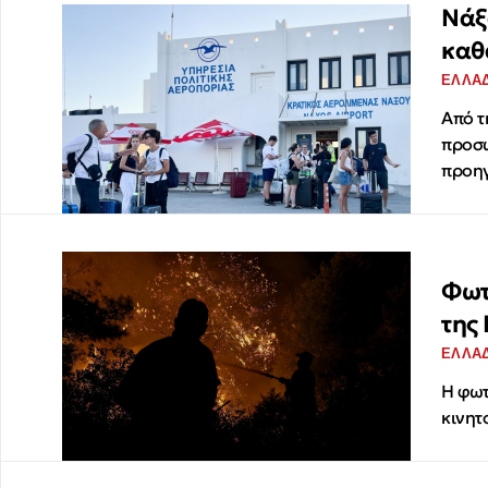
Νάξ
καθ
ΕΛΛΑ
Από τ
προσω
προηγ
Φωτ
της
ΕΛΛΑ
Η φωτ
κινητ