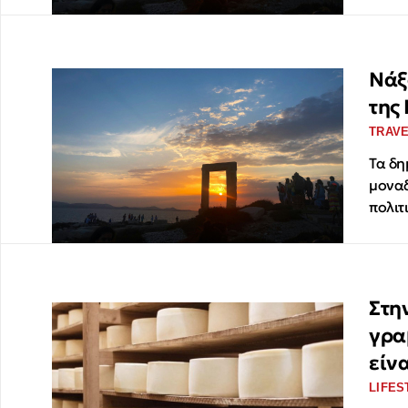
Νάξ
της
TRAV
Τα δη
μοναδ
πολιτ
Στη
γρα
είνα
LIFES