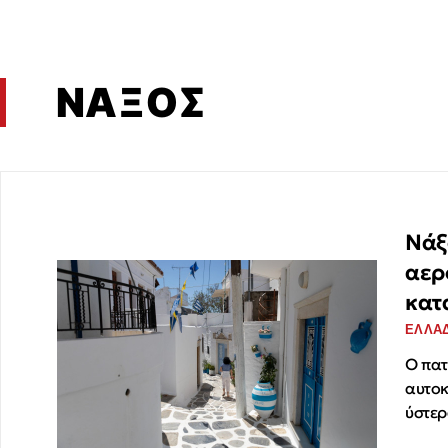
ΝΑΞΟΣ
Νάξο
αερ
κατ
ΕΛΛΑ
Ο πατ
αυτοκ
ύστερ