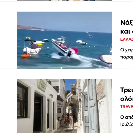
Νάξ
και
ΕΛΛΑ
Ο χει
παρα
Τρε
ολό
TRAV
Ο από
Ιουλί