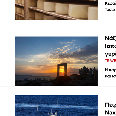
Κεφαλ
Taste
Νάξ
Ιαπ
γυρ
TRAV
Η παρ
και ι
Πει
Nax