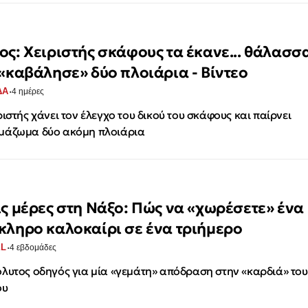
ος: Χειριστής σκάφους τα έκανε... θάλασσ
 «καβάλησε» δύο πλοιάρια - Βίντεο
·
ΔΑ
4 ημέρες
ριστής χάνει τον έλεγχο του δικού του σκάφους και παίρνει
μάζωμα δύο ακόμη πλοιάρια
ις μέρες στη Νάξο: Πώς να «χωρέσετε» ένα
κληρο καλοκαίρι σε ένα τριήμερο
·
EL
4 εβδομάδες
λυτος οδηγός για μία «γεμάτη» απόδραση στην «καρδιά» του
ου