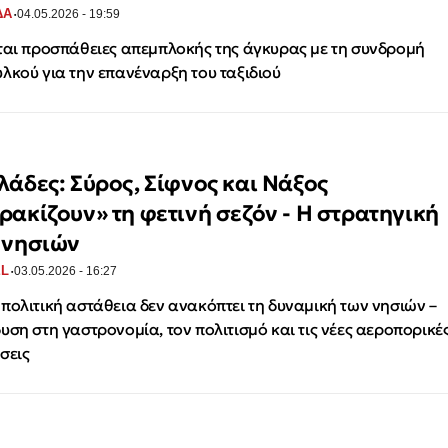
·
ΔΑ
04.05.2026 - 19:59
ται προσπάθειες απεμπλοκής της άγκυρας με τη συνδρομή
λκού για την επανέναρξη του ταξιδιού
λάδες: Σύρος, Σίφνος και Νάξος
ρακίζουν» τη φετινή σεζόν - Η στρατηγική
 νησιών
·
EL
03.05.2026 - 16:27
πολιτική αστάθεια δεν ανακόπτει τη δυναμική των νησιών –
υση στη γαστρονομία, τον πολιτισμό και τις νέες αεροπορικέ
σεις