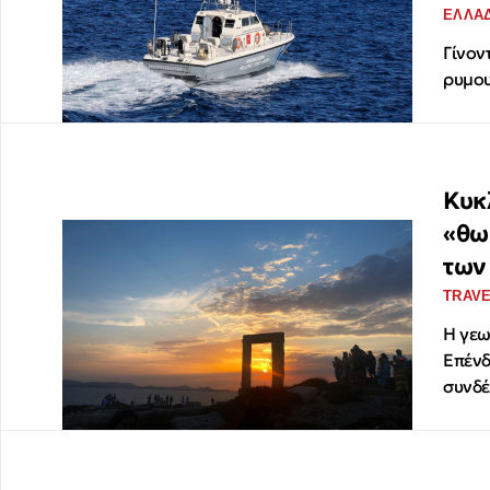
ΕΛΛΑ
Γίνον
ρυμου
Κυκ
«θω
των
TRAV
Η γεω
Επένδ
συνδέ