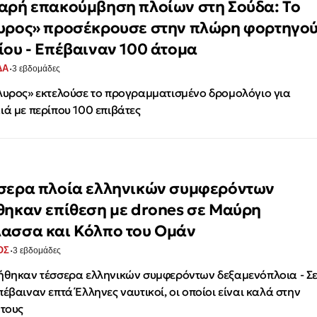
αρή επακούμβηση πλοίων στη Σούδα: Το
υρος» προσέκρουσε στην πλώρη φορτηγο
ίου - Επέβαιναν 100 άτομα
·
ΔΑ
3 εβδομάδες
λυρος» εκτελούσε το προγραμματισμένο δρομολόγιο για
ιά με περίπου 100 επιβάτες
σερα πλοία ελληνικών συμφερόντων
θηκαν επίθεση με drones σε Μαύρη
ασσα και Κόλπο του Ομάν
·
ΟΣ
3 εβδομάδες
θηκαν τέσσερα ελληνικών συμφερόντων δεξαμενόπλοια - Σ
πέβαιναν επτά Έλληνες ναυτικοί, οι οποίοι είναι καλά στην
 τους