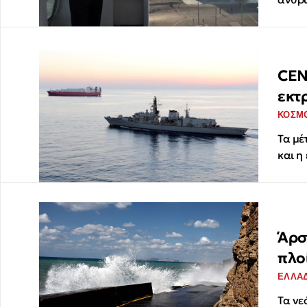
CEN
εκτ
ΚΟΣΜ
Τα μέ
και η
Άρσ
πλο
ΕΛΛΑ
Τα νε