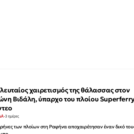
ελευταίος χαιρετισμός της θάλασσας στον
ώνη Βιδάλη, ύπαρχο του πλοίου Superferr
ντεο
·
ΔΑ
3 ημέρες
ιρήνες των πλοίων στη Ραφήνα αποχαιρέτησαν έναν δικό του
ωπο