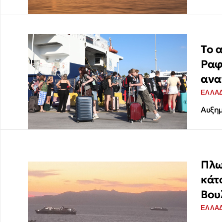
Το 
Ραφ
ανα
ΕΛΛΑ
Αυξημ
Πλω
κάτ
Βου
ΕΛΛΑ