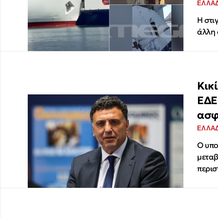
ΕΛΛΑ
Η στι
άλλη 
Κικ
ΕΔΕ
ασφ
ΕΛΛΑ
Ο υπο
μεταβ
περισ