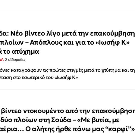
δα: Νέο βίντεο λίγο μετά την επακούμβηση
 πλοίων – Απόπλους και για το «Ιωσήφ Κ»
ά το ατύχημα
·
ΔΑ
2 εβδομάδες
κόνες καταγράφουν τις πρώτες στιγμές μετά το χτύπημα και τ
ταση στο εσωτερικό του «Ιωσήφ Κ»
 βίντεο ντοκουμέντο από την επακούμβησ
 δύο πλοίων στη Σούδα – «Με βυτία, με
αέρια… Ο αλήτης ήρθε πάνω μας “καρφί”»