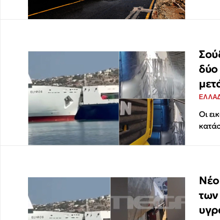
Σού
δύο
μετ
ΕΛΛΑ
Οι ει
κατάσ
Νέο
των
υγρ