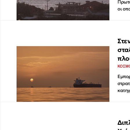
Πρωτό
οι οπ
Στε
στα
πλο
ΚΟΣΜ
Εμπορ
στρατ
κατηγ
Διπ