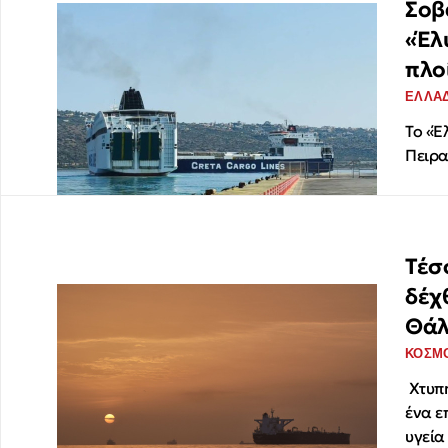
Σοβ
«Έλ
πλο
ΕΛΛΑ
Το «Έ
Πειρα
Τέσ
δέχ
Θάλ
ΚΟΣΜ
Χτυπή
ένα ε
υγεία