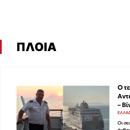
ΠΛΟΙΑ
Ο τ
Αντ
– Βί
ΕΛΛΑ
Οι σε
άνθρ