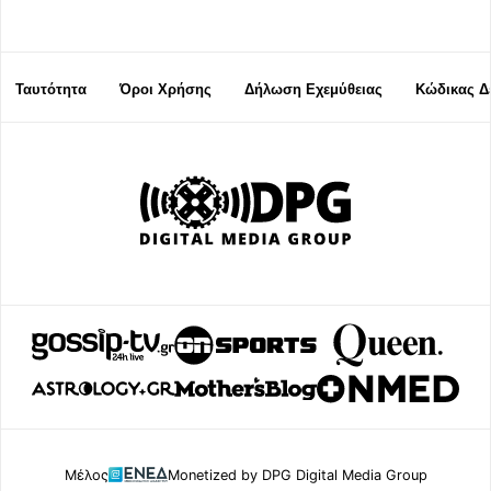
Ταυτότητα
Όροι Χρήσης
Δήλωση Εχεμύθειας
Κώδικας Δ
Μέλος
Monetized by DPG Digital Media Group