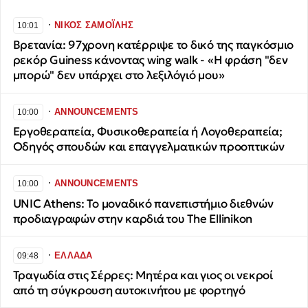
∙
ΝΙΚΟΣ ΣΑΜΟΪΛΗΣ
10:01
Βρετανία: 97χρονη κατέρριψε το δικό της παγκόσμιο
ρεκόρ Guiness κάνοντας wing walk - «Η φράση "δεν
μπορώ" δεν υπάρχει στο λεξιλόγιό μου»
∙
ANNOUNCEMENTS
10:00
Εργοθεραπεία, Φυσικοθεραπεία ή Λογοθεραπεία;
Οδηγός σπουδών και επαγγελματικών προοπτικών
∙
ANNOUNCEMENTS
10:00
UNIC Athens: Το μοναδικό πανεπιστήμιο διεθνών
προδιαγραφών στην καρδιά του The Ellinikon
∙
ΕΛΛΑΔΑ
09:48
Τραγωδία στις Σέρρες: Μητέρα και γιος οι νεκροί
από τη σύγκρουση αυτοκινήτου με φορτηγό