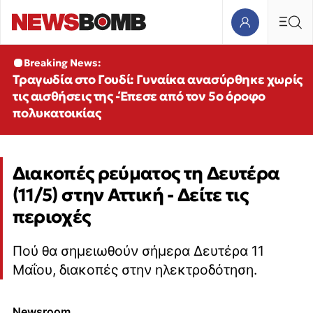
Breaking News:
Τραγωδία στο Γουδί: Γυναίκα ανασύρθηκε χωρίς
τις αισθήσεις της -Έπεσε από τον 5ο όροφο
πολυκατοικίας
Διακοπές ρεύματος τη Δευτέρα
(11/5) στην Αττική - Δείτε τις
περιοχές
Πού θα σημειωθούν σήμερα Δευτέρα 11
Μαΐου, διακοπές στην ηλεκτροδότηση.
Newsroom