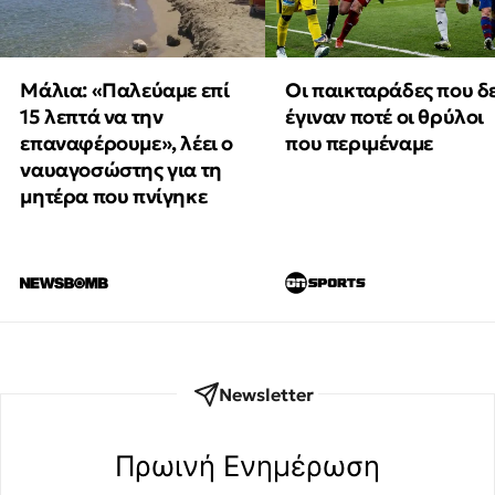
Μάλια: «Παλεύαμε επί
Οι παικταράδες που δ
15 λεπτά να την
έγιναν ποτέ οι θρύλοι
επαναφέρουμε», λέει ο
που περιμέναμε
ναυαγοσώστης για τη
μητέρα που πνίγηκε
Newsletter
Πρωινή Eνημέρωση