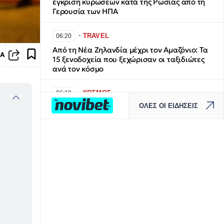
έγκριση κυρώσεων κατά της Ρωσίας από τη
Γερουσία των ΗΠΑ
∙
TRAVEL
06:20
Από τη Νέα Ζηλανδία μέχρι τον Αμαζόνιο: Τα
ΙΑ
15 ξενοδοχεία που ξεχώρισαν οι ταξιδιώτες
ανά τον κόσμο
∙
ΚΟΣΜΟΣ
06:10
ΟΛΕΣ ΟΙ ΕΙΔΗΣΕΙΣ
Σπουδαία αρχαιολογική ανακάλυψη στην
Άσπενδο: Στο φως άγαλμα του Ασκληπιού
1.800 ετών
∙
ΚΟΣΜΟΣ
06:07
CNN: Ο αρχηγός του Αμερικανικού στρατού
αναζητά σχέδια «εξόδου» από τον πόλεμο με
το Ιράν
∙
ΠΟΛΙΤΙΚΗ
06:00
ΕΛΑΣ: Η διπλή κίνηση Τσίπρα στη ΔΕΘ με