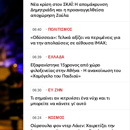
Νέα κρίση στον ΣΚΑΪ: Η απομάκρυνση
Δημητριάδη και η προαναγγελθείσα
αποχώρηση Ζούλα
∙
ΠΟΛΙΤΙΣΜΟΣ
06:40
«Οδύσσεια»: Τελικά αξίζει να περιμένεις για
να την απολαύσεις σε αίθουσα IMAX;
∙
ΕΛΛΑΔΑ
06:39
Εξαφανίστηκε 15χρονος από χώρο
φιλοξενείας στην Αθήνα - Η ανακοίνωση του
«Χαμόγελο του Παιδιού»
∙
ΕΥ ΖΗΝ
06:30
Τι σημαίνει αν κιτρινίσει ένα νύχι και τι
μπορείτε να κάνετε γι' αυτό
∙
ΚΟΣΜΟΣ
06:24
Ούρσουλα φον ντερ Λάιεν: Χαιρετίζει την