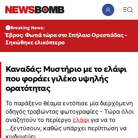
Breaking News:
Έβρος: Φωτιά τώρα στο Σπήλαιο Ορεστιάδας –
Σηκώθηκε ελικόπτερο
Καναδάς: Μυστήριο με το ελάφι
που φοράει γιλέκο υψηλής
ορατότητας
Το παράξενο θέαμα εντόπισε μία διερχόμενη
οδηγός τραβώντας φωτογραφίες - Τώρα όλοι
αναζητούν το περίεργο
ελάφι
για να το
...ξεντύσουν, καθώς υπάρχει περίπτωση να
κινδυνεύει