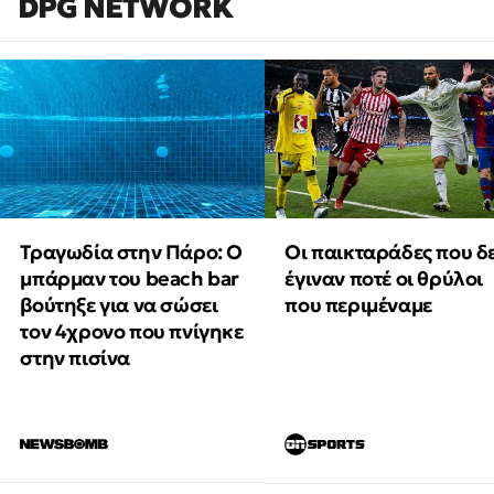
DPG NETWORK
Τραγωδία στην Πάρο: Ο
Οι παικταράδες που δ
μπάρμαν του beach bar
έγιναν ποτέ οι θρύλοι
βούτηξε για να σώσει
που περιμέναμε
τον 4χρονο που πνίγηκε
στην πισίνα