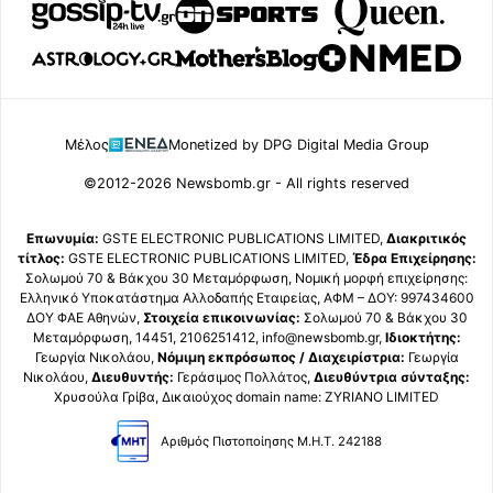
Μέλος
Monetized by DPG Digital Media Group
©2012-2026 Newsbomb.gr - All rights reserved
Επωνυμία:
GSTE ELECTRONIC PUBLICATIONS LIMITED,
Διακριτικός
τίτλος:
GSTE ELECTRONIC PUBLICATIONS LIMITED,
Έδρα Επιχείρησης:
Σολωμού 70 & Βάκχου 30 Μεταμόρφωση, Νομική μορφή επιχείρησης:
Ελληνικό Υποκατάστημα Αλλοδαπής Εταιρείας, ΑΦΜ – ΔΟΥ: 997434600
ΔΟΥ ΦΑΕ Αθηνών,
Στοιχεία επικοινωνίας:
Σολωμού 70 & Βάκχου 30
Μεταμόρφωση, 14451, 2106251412, info@newsbomb.gr,
Ιδιοκτήτης:
Γεωργία Νικολάου,
Νόμιμη εκπρόσωπος / Διαχειρίστρια:
Γεωργία
Νικολάου,
Διευθυντής:
Γεράσιμος Πολλάτος,
Διευθύντρια σύνταξης:
Χρυσούλα Γρίβα, Δικαιούχος domain name: ZYRIANO LIMITED
Αριθμός Πιστοποίησης Μ.Η.Τ. 242188