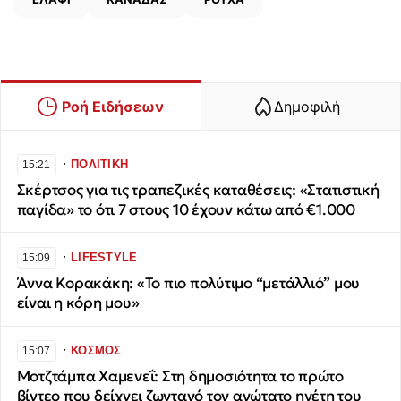
Ροή Ειδήσεων
Δημοφιλή
∙
ΠΟΛΙΤΙΚΗ
15:21
Σκέρτσος για τις τραπεζικές καταθέσεις: «Στατιστική
παγίδα» το ότι 7 στους 10 έχουν κάτω από €1.000
∙
LIFESTYLE
15:09
Άννα Κορακάκη: «Το πιο πολύτιμο “μετάλλιό” μου
είναι η κόρη μου»
∙
ΚΟΣΜΟΣ
15:07
Μοτζτάμπα Χαμενεΐ: Στη δημοσιότητα το πρώτο
βίντεο που δείχνει ζωντανό τον ανώτατο ηγέτη του