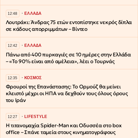
∙
ΕΛΛΑΔΑ
12:48
Λουτράκι: Άνδρας 75 ετών εντοπίστηκε νεκρός δίπλα
σε κάδους απορριμμάτων – Βίντεο
∙
ΕΛΛΑΔΑ
12:42
Πάνω από 400 πυρκαγιές σε 10 ημέρες στην Ελλάδα
– «Το 90% είναι από αμέλεια», λέει ο Τουρνάς
∙
ΚΟΣΜΟΣ
12:35
Φρουροί της Επανάστασης: Το Ορμούζ θα μείνει
κλειστό μέχρι οι ΗΠΑ να δεχθούν τους όλους όρους
του Ιράν
∙
LIFESTYLE
12:27
Η τιτανομαχία Spider-Man και Οδυσσέα στο box
office – Σπάνε ταμεία στους κινηματογράφους