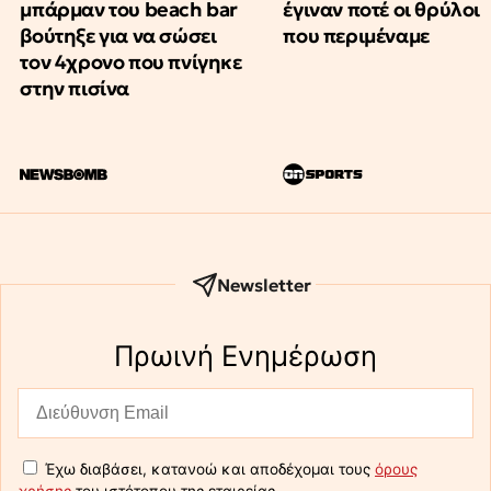
μπάρμαν του beach bar
έγιναν ποτέ οι θρύλοι
βούτηξε για να σώσει
που περιμέναμε
τον 4χρονο που πνίγηκε
στην πισίνα
Newsletter
Πρωινή Eνημέρωση
Έχω διαβάσει, κατανοώ και αποδέχομαι τους
όρους