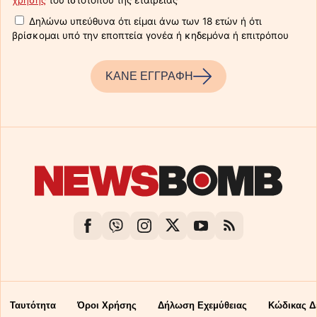
χρήσης
του ιστότοπου της εταιρείας
Δηλώνω υπεύθυνα ότι είμαι άνω των 18 ετών ή ότι
βρίσκομαι υπό την εποπτεία γονέα ή κηδεμόνα ή επιτρόπου
ΚΑΝΕ ΕΓΓΡΑΦΗ
Ταυτότητα
Όροι Χρήσης
Δήλωση Εχεμύθειας
Κώδικας Δ