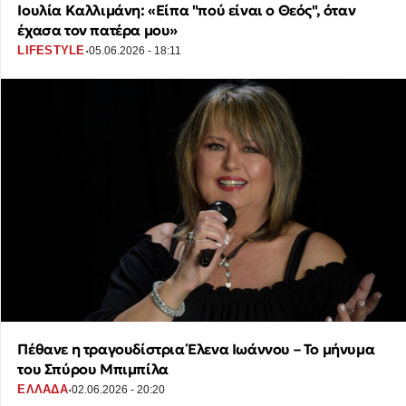
Ιουλία Καλλιμάνη: «Είπα "πού είναι ο Θεός", όταν
έχασα τον πατέρα μου»
·
LIFESTYLE
05.06.2026 - 18:11
Πέθανε η τραγουδίστρια Έλενα Ιωάννου – Το μήνυμα
του Σπύρου Μπιμπίλα
·
ΕΛΛΑΔΑ
02.06.2026 - 20:20