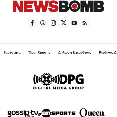
Ταυτότητα
Όροι Χρήσης
Δήλωση Εχεμύθειας
Κώδικας Δ