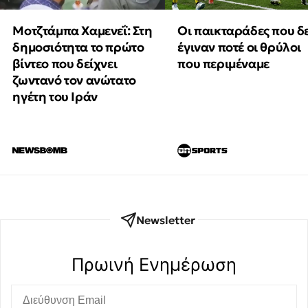
Μοτζτάμπα Χαμενεΐ: Στη
Οι παικταράδες που δ
δημοσιότητα το πρώτο
έγιναν ποτέ οι θρύλοι
βίντεο που δείχνει
που περιμέναμε
ζωντανό τον ανώτατο
ηγέτη του Ιράν
Newsletter
Πρωινή Eνημέρωση