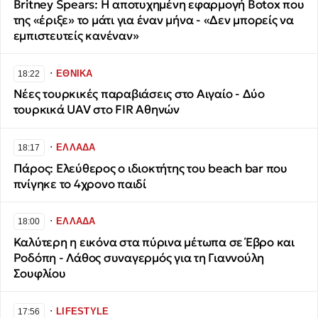
Britney Spears: Η αποτυχημένη εφαρμογή Botox που
της «έριξε» το μάτι για έναν μήνα - «Δεν μπορείς να
εμπιστευτείς κανέναν»
∙
ΕΘΝΙΚΑ
18:22
Νέες τουρκικές παραβιάσεις στο Αιγαίο - Δύο
τουρκικά UAV στο FIR Αθηνών
∙
ΕΛΛΑΔΑ
18:17
Πάρος: Ελεύθερος ο ιδιοκτήτης του beach bar που
πνίγηκε το 4χρονο παιδί
∙
ΕΛΛΑΔΑ
18:00
Καλύτερη η εικόνα στα πύρινα μέτωπα σε Έβρο και
Ροδόπη - Λάθος συναγερμός για τη Γιαννούλη
Σουφλίου
∙
LIFESTYLE
17:56