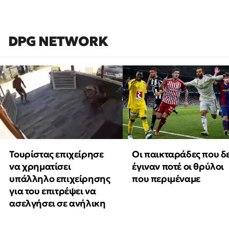
DPG NETWORK
Τουρίστας επιχείρησε
Οι παικταράδες που δ
να χρηματίσει
έγιναν ποτέ οι θρύλοι
υπάλληλο επιχείρησης
που περιμέναμε
για του επιτρέψει να
ασελγήσει σε ανήλικη