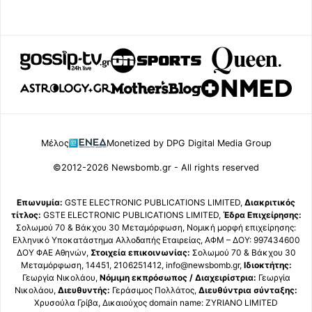
Μέλος
Monetized by DPG Digital Media Group
©2012-2026 Newsbomb.gr - All rights reserved
Επωνυμία:
GSTE ELECTRONIC PUBLICATIONS LIMITED,
Διακριτικός
τίτλος:
GSTE ELECTRONIC PUBLICATIONS LIMITED,
Έδρα Επιχείρησης:
Σολωμού 70 & Βάκχου 30 Μεταμόρφωση, Νομική μορφή επιχείρησης:
Ελληνικό Υποκατάστημα Αλλοδαπής Εταιρείας, ΑΦΜ – ΔΟΥ: 997434600
ΔΟΥ ΦΑΕ Αθηνών,
Στοιχεία επικοινωνίας:
Σολωμού 70 & Βάκχου 30
Μεταμόρφωση, 14451, 2106251412, info@newsbomb.gr,
Ιδιοκτήτης:
Γεωργία Νικολάου,
Νόμιμη εκπρόσωπος / Διαχειρίστρια:
Γεωργία
Νικολάου,
Διευθυντής:
Γεράσιμος Πολλάτος,
Διευθύντρια σύνταξης:
Χρυσούλα Γρίβα, Δικαιούχος domain name: ZYRIANO LIMITED