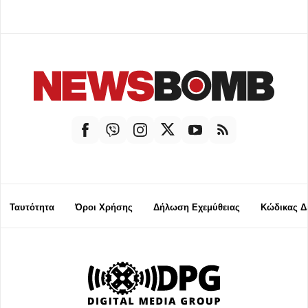
Ταυτότητα
Όροι Χρήσης
Δήλωση Εχεμύθειας
Κώδικας Δ