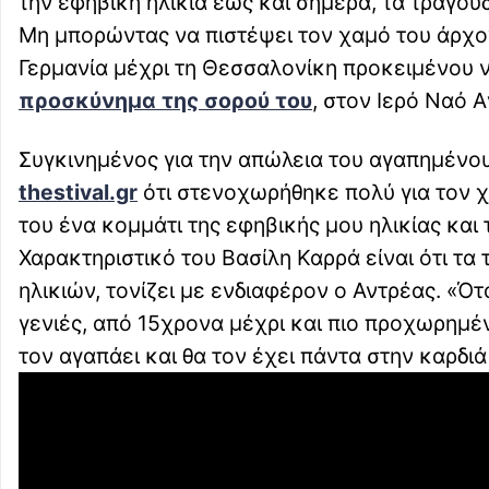
την εφηβική ηλικία έως και σήμερα, τα τραγού
Μη μπορώντας να πιστέψει τον χαμό του άρχον
Γερμανία μέχρι τη Θεσσαλονίκη προκειμένου ν
προσκύνημα της σορού του
, στον Ιερό Ναό Α
Συγκινημένος για την απώλεια του αγαπημένου
thestival.gr
ότι στενοχωρήθηκε πολύ για τον χα
του ένα κομμάτι της εφηβικής μου ηλικίας και 
Χαρακτηριστικό του Βασίλη Καρρά είναι ότι τ
ηλικιών, τονίζει με ενδιαφέρον ο Αντρέας. «Ότ
γενιές, από 15χρονα μέχρι και πιο προχωρημέν
τον αγαπάει και θα τον έχει πάντα στην καρδιά