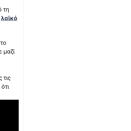
Αργίες 2026 - Δεκαπενταύγουστος: Ποια
ό τη
μέρα «πέφτει» – Πώς θα πληρωθούν οι
εργαζόμενοι
ο
λαϊκό
∙
ΚΟΣΜΟΣ
02:42
Σαουδική Αραβία: Έντεκα άμαχοι
στο
τραυματίστηκαν σε επίθεση των Χούθι στη
Νατζράν
ε μαζί
∙
ΕΡΓΑΣΙΑ
02:18
ΑΣΕΠ 6Κ/2026: Υποβλήθηκαν 1.102 αιτήσεις
για τις 315 μόνιμες θέσεις σε νοσοκομεία και
 τις
δομές Υγείας (ΠΕ/ΤΕ)
 ότι
∙
ΝΑΥΤΙΛΙΑ
01:54
Θαλάσσια ρύπανση στη Δραπετσώνα –
Συνελήφθη ο πλοίαρχος δεξαμενόπλοιου
∙
ΚΟΣΜΟΣ
01:32