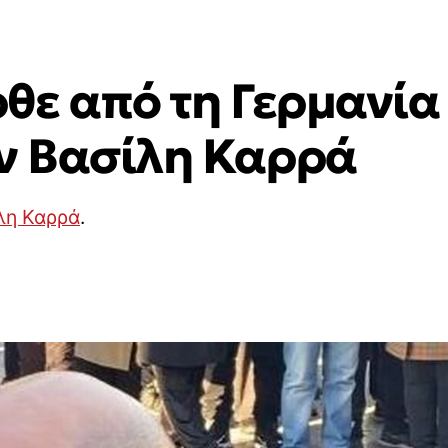
ε από τη Γερμανία 
ν Βασίλη Καρρά
λη Καρρά
.