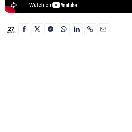
27
SHARES