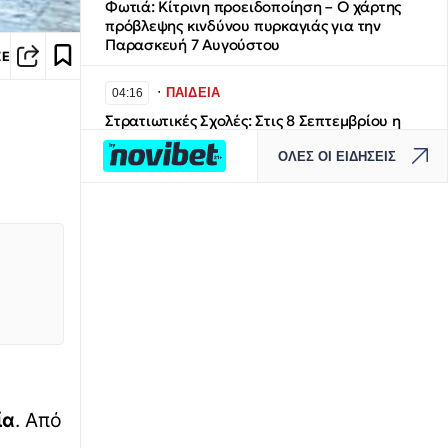
Φωτιά: Κίτρινη προειδοποίηση – Ο χάρτης
πρόβλεψης κινδύνου πυρκαγιάς για την
Παρασκευή 7 Αυγούστου
ΣΕ
∙
ΠΑΙΔΕΙΑ
04:16
Στρατιωτικές Σχολές: Στις 8 Σεπτεμβρίου η
κατάταξη των επιτυχόντων στη Σχολή
ΟΛΕΣ ΟΙ ΕΙΔΗΣΕΙΣ
Ευελπίδων και ΣΜΥ
∙
ΕΛΛΑΔΑ
03:52
Εύβοια: 30χρονη έπεσε στη θάλασσα από
την υψηλή γέφυρα της Χαλκίδας –
Νοσηλεύεται στο νοσοκομείο
∙
ΚΟΣΜΟΣ
03:28
Μέση Ανατολή: Σαουδική Αραβία, Τουρκία
και Πακιστάν θα υπογράψουν αμυντική
συμφωνία
ία
. Από
∙
ΕΛΛΑΔΑ
03:06