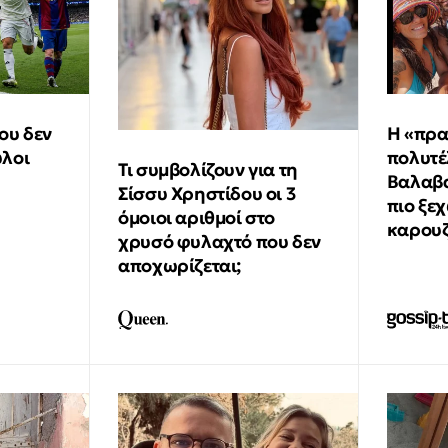
ου δεν
Η «πρα
ύλοι
πολυτέ
Τι συμβολίζουν για τη
Βαλαβά
Σίσσυ Χρηστίδου οι 3
πιο ξε
όμοιοι αριθμοί στο
καρου
χρυσό φυλαχτό που δεν
αποχωρίζεται;