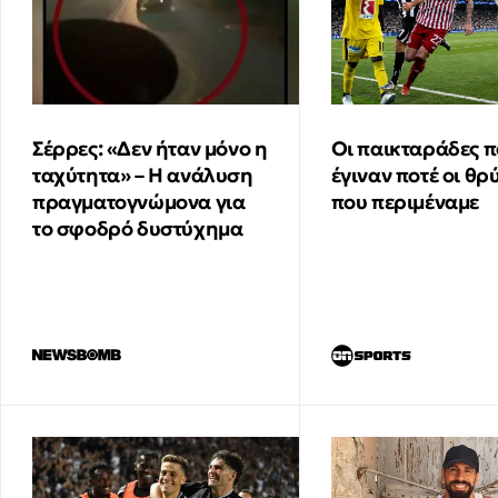
Οι παικταράδες π
Σέρρες: «Δεν ήταν μόνο η
έγιναν ποτέ οι θρ
ταχύτητα» – Η ανάλυση
που περιμέναμε
πραγματογνώμονα για
το σφοδρό δυστύχημα