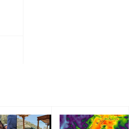
Κολομβία: Ορκίστηκε ο νέος πρόεδρος
Αμπελάρδο ντε λα Εσπριέγια
∙
ΕΛΛΑΔΑ
03:35
Βόλος: Υπό έλεγχο η φωτιά στη ΒΙΠΕ
Βελεστίνου
∙
ΕΛΛΑΔΑ
03:13
Σκύρος: Υπό μερικό έλεγχο η φωτιά στην
Κολυμπάδα