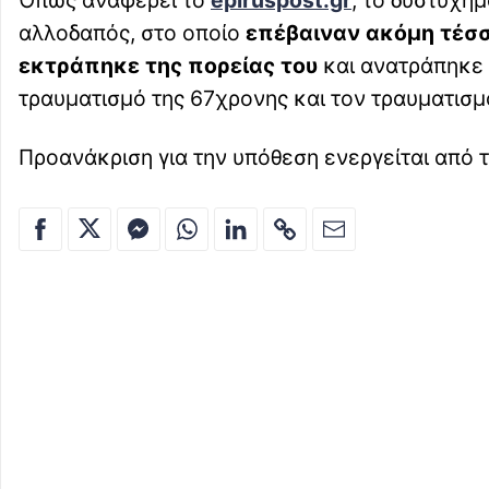
Όπως αναφέρει το
epiruspost.gr
, το δυστύχη
αλλοδαπός, στο οποίο
επέβαιναν ακόμη τέσσ
εκτράπηκε της πορείας του
και ανατράπηκε 
τραυματισμό της 67χρονης και τον τραυματισ
Προανάκριση για την υπόθεση ενεργείται από