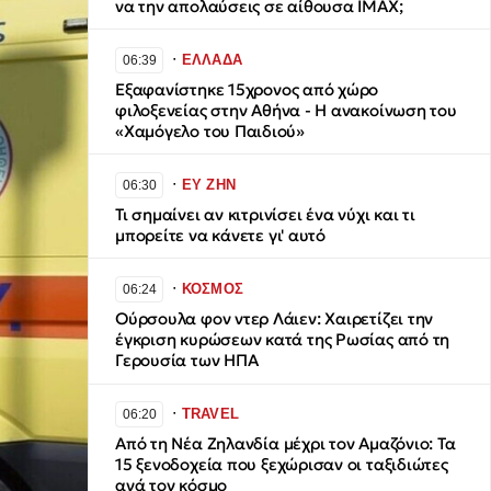
να την απολαύσεις σε αίθουσα IMAX;
∙
ΕΛΛΑΔΑ
06:39
Εξαφανίστηκε 15χρονος από χώρο
φιλοξενείας στην Αθήνα - Η ανακοίνωση του
«Χαμόγελο του Παιδιού»
∙
ΕΥ ΖΗΝ
06:30
Τι σημαίνει αν κιτρινίσει ένα νύχι και τι
μπορείτε να κάνετε γι' αυτό
∙
ΚΟΣΜΟΣ
06:24
Ούρσουλα φον ντερ Λάιεν: Χαιρετίζει την
έγκριση κυρώσεων κατά της Ρωσίας από τη
Γερουσία των ΗΠΑ
∙
TRAVEL
06:20
Από τη Νέα Ζηλανδία μέχρι τον Αμαζόνιο: Τα
15 ξενοδοχεία που ξεχώρισαν οι ταξιδιώτες
ανά τον κόσμο