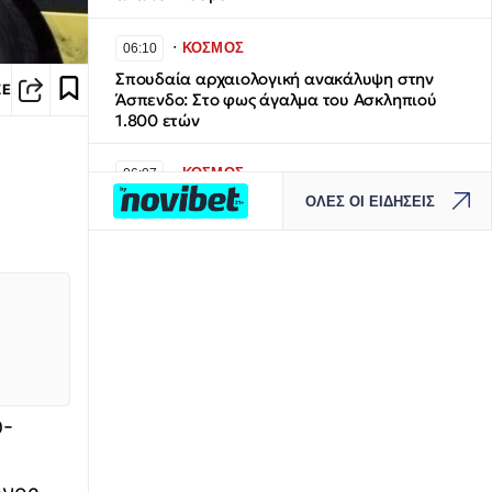
∙
ΚΟΣΜΟΣ
06:10
Σπουδαία αρχαιολογική ανακάλυψη στην
ΣΕ
Άσπενδο: Στο φως άγαλμα του Ασκληπιού
1.800 ετών
∙
ΚΟΣΜΟΣ
06:07
ΟΛΕΣ ΟΙ ΕΙΔΗΣΕΙΣ
CNN: Ο αρχηγός του Αμερικανικού στρατού
αναζητά σχέδια «εξόδου» από τον πόλεμο με
το Ιράν
∙
ΠΟΛΙΤΙΚΗ
06:00
ΕΛΑΣ: Η διπλή κίνηση Τσίπρα στη ΔΕΘ με
στόχο την... «περικύκλωση» Μητσοτάκη
∙
ΚΟΣΜΟΣ
05:50
υ-
Explainer - Συμφωνία Τουρκίας, Σαουδικής
Αραβίας, Πακιστάν: Μπορεί να εφαρμοστεί;