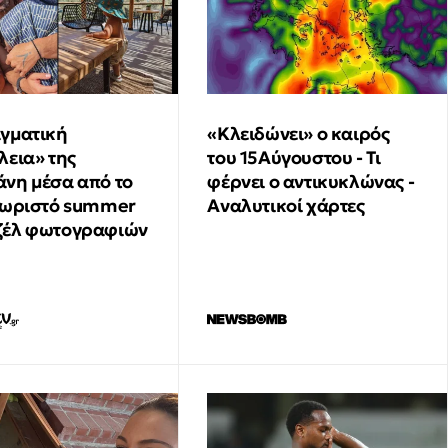
γματική
«Κλειδώνει» ο καιρός
λεια» της
του 15Αύγουστου - Τι
νη μέσα από το
φέρνει ο αντικυκλώνας -
χωριστό summer
Αναλυτικοί χάρτες
ζέλ φωτογραφιών