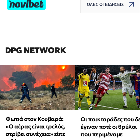
ΟΛΕΣ ΟΙ ΕΙΔΗΣΕΙΣ
DPG NETWORK
Φωτιά στον Κουβαρά:
Οι παικταράδες που δ
«Ο αέρας είναι τρελός,
έγιναν ποτέ οι θρύλοι
στρίβει συνέχεια» είπε
που περιμέναμε