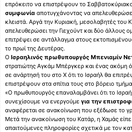
επρόκειτο να επιστρέψουν το Σαββατοκύριακο,
συμφωνία
αποτυγχάνοντας να απελευθερώσει
κλειστά. Αργά την Κυριακή, μεσολαβητές του
απελευθερώσει την Γιεχούντ και δύο άλλους ομ
επιτρέψει σε αντάλλαγμα στους εκτοπισμένους
το πρωί της Δευτέρας.
Ο
Ισραηλινός πρωθυπουργός Μπενιαμίν Νε
στρατιώτης Αγκάμ Μπέργκερ και ένας ακόμη ό
σε ανάρτησή του στο X ότι το Ισραήλ θα επιτρέ
επιστρέψουν στα σπίτια τους στο βόρειο τμήμα
«Ο πρωθυπουργός επαναλαμβάνει ότι το Ισραή
συνεχίσουμε να ενεργούμε
για την επιστρο
αναφέρεται σε ανακοίνωση που εξέδωσε το γρ
Μετά την ανακοίνωση του Κατάρ, η Χαμάς είπε
απαιτούμενες πληροφορίες σχετικά με τον κα