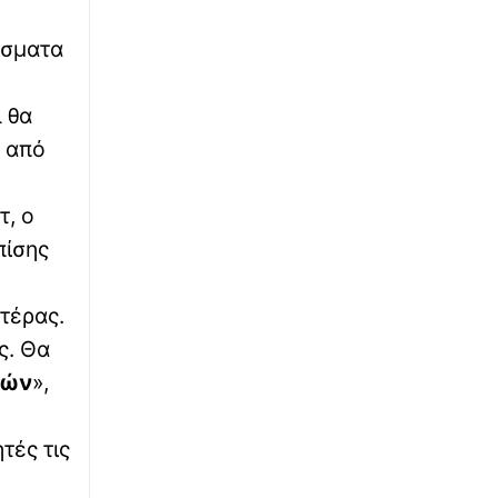
ΠΑΟΚ: Τέλος στην ταλαιπωρία για τον Μεϊτέ,
υπεβλήθη σε επέμβαση για το πρόβλημα στο
ισχίο
άσματα
∙
LIFESTYLE
23:02
 θα
Γέννησε η ηθοποιός Λίλα Μπακλέση - Η
α από
ανάρτηση του συντρόφου της, Παναγιώτη
Μαρκεζίνη
τ, ο
∙
ΚΟΣΜΟΣ
23:00
πίσης
Γλίτωσε από θαύμα: Η στιγμή που νταλίκα
παρασύρει κάτω από τις ρόδες 12χρονο
ποδηλάτη
τέρας.
ς. Θα
∙
ΚΟΣΜΟΣ
22:50
ρών
»,
Φρίκη με 23χρονη δασκάλα χορού στις ΗΠΑ:
Κατηγορείται ότι κακοποίησε σεξουαλικά
δύο εφήβους
τές τις
∙
ΕΛΛΑΔΑ
22:46