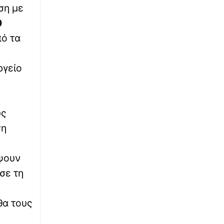
Μην φύγεις για διακοπές χωρίς αυτό: Τι
ση με
πρέπει να περιέχει το φαρμακείο ταξιδιού
0
πό τα
∙
ΚΟΣΜΟΣ
22:41
Εξοργιστικό βίντεο: «Λοιπόν, τι έκανα;»
Μεθυσμένη οδηγός που μόλις «θέρισε» νύφη
ργείο
γκρινιάζει και θέλει να πάει σπίτι
∙
ΠΟΔΟΣΦΑΙΡΟ
22:37
Μαραντόνα: Σε δημοπρασία η μπάλα που
ύς
άγγιξε το «χέρι του Θεού»
ση
∙
ΕΛΛΑΔΑ
22:34
έψουν
Σητεία: Φωτιά στη Αχλαδιά – «Το μέτωπο
εκτείνεται στα 600 μέτρα, δεν υπάρχουν
σε τη
σπίτια κοντά», λέει ο Δήμαρχος στο
Newsbomb
θα τους
∙
ΕΛΛΑΔΑ
22:29
Φωτιά σε κατάστημα ναυτιλιακών ειδών