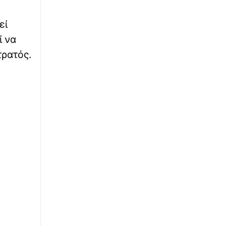
στον Άλιμο - Εκκενώνεται προληπτικά
πολυκατοικία
εί
ί να
τρατός.