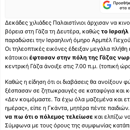
Προσθήκ
στα 
Δεκάδες χιλιάδες Παλαιστίνιοι άρχισαν να κι
βόρεια στη Γάζα τη Δευτέρα, καθώς
το Ισραήλ
παραδώσει την Ισραηλινή όμηρο Αρμπέλ Γιεχού
Οι τηλεοπτικές εικόνες έδειξαν μεγάλα πλήθη ε
κάτοικοι
έφτασαν στην πόλη της Γάζας νωρ
κεντρική Γάζα άνοιξε στις 7.00 π.μ. (τοπική ώρ
Καθώς η είδηση ​​ότι οι διαβάσεις θα ανοίξουν 
ξέσπασαν σε ζητωκραυγές σε καταφύγια και 
«Δεν κοιμόμαστε. Τα έχω όλα μαζεμένα και ε
ημέρας», είπε η Γκάντα, μητέρα πέντε παιδιών
να πω ότι ο πόλεμος τελείωσε
και ελπίζω να
Σύμφωνα με τους όρους της συμφωνίας κατάπαυ