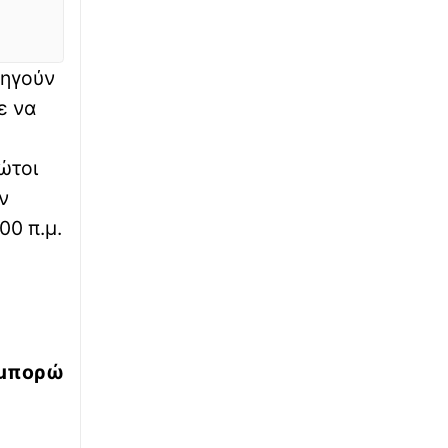
Γιάννη
∙
ΚΟΣΜΟΣ
23:30
δηγούν
Με τα κλειδιά στο χέρι: Ολόκληρο ισπανικό
ε να
χωριουδάκι πωλείται όσο ένα πολυτελές
ακίνητο στην Αθήνα
ώτοι
∙
ΠΟΛΙΤΙΣΜΟΣ
23:20
ν
Η Ευανθία Ρεμπούτσικα και ο Άρης
Δαβαράκης στις 10 Αυγούστου στο Ανοιχτό
00 π.μ.
Θέατρο Λευκών Πάρου
∙
ΚΟΣΜΟΣ
23:18
Όξυνση στις σχέσεις Ισπανίας - Ιταλίας για τη
Θέουτα: Αντίποινα της Μαδρίτης με
συνοριακούς ελέγχους - Όχι σε τελεσίγραφα
μπορώ
λέει η Ρώμη
∙
ΑΘΛΗΤΙΚΑ
23:09