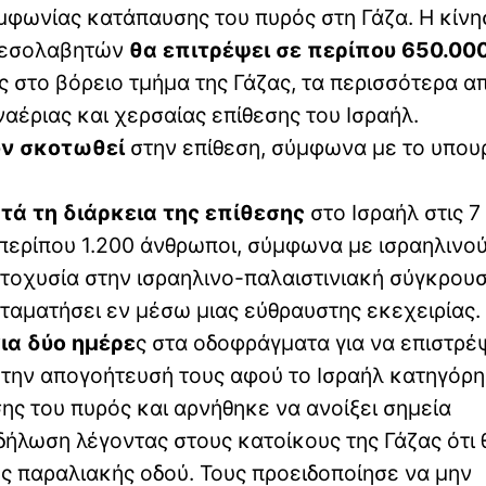
φωνίας κατάπαυσης του πυρός στη Γάζα. Η κίνη
 μεσολαβητών
θα επιτρέψει σε περίπου 650.00
ς στο βόρειο τμήμα της Γάζας, τα περισσότερα α
αέριας και χερσαίας επίθεσης του Ισραήλ.
υν σκοτωθεί
στην επίθεση, σύμφωνα με το υπου
τά τη διάρκεια της επίθεσης
στο Ισραήλ στις 7
ερίπου 1.200 άνθρωποι, σύμφωνα με ισραηλινο
τοχυσία στην ισραηλινο-παλαιστινιακή σύγκρου
σταματήσει εν μέσω μιας εύθραυστης εκεχειρίας.
ια δύο ημέρε
ς στα οδοφράγματα για να επιστρ
ς την απογοήτευσή τους αφού το Ισραήλ κατηγόρη
ς του πυρός και αρνήθηκε να ανοίξει σημεία
δήλωση λέγοντας στους κατοίκους της Γάζας ότι 
ης παραλιακής οδού. Τους προειδοποίησε να μην