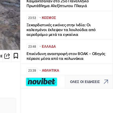
Καϊμακτσαλάν στο 25ο Πανελλήνιο
Πρωτάθλημα Αλεξίπτωτου Πλαγιά
∙
ΚΟΣΜΟΣ
23:53
Ξεκαρδιστικές εικόνες στην Ινδία: Οι
καλεσμένοι έκλεψαν τα λουλούδια από
αεροδρόμιο μετά τα εγκαίνια
∙
ΕΛΛΑΔΑ
23:48
Επικίνδυνη αναστροφή στον ΒΟΑΚ – Οδηγός
ΣΕ
πέρασε μέσα από τα κολωνάκια
∙
ΑΘΛΗΤΙΚΑ
23:39
Δημοπρατείται η μπάλα από το «χέρι του
ΟΛΕΣ ΟΙ ΕΙΔΗΣΕΙΣ
Θεού» του Ντιέγκο Μαραντόνα – Η
«αστρονομική» της αξία
∙
LIFESTYLE
23:34
Αντώνης Βαρδής: Σαν σήμερα θα γιόρταζε τα
γενέθλιά του - Η ανάρτηση του γιου του,