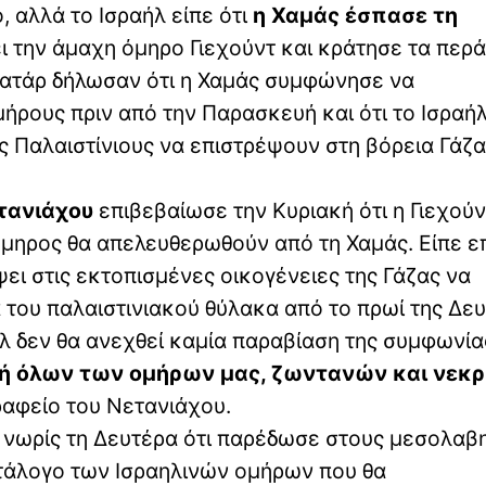
 αλλά το Ισραήλ είπε ότι
η Χαμάς έσπασε τη
 την άμαχη όμηρο Γιεχούντ και κράτησε τα περ
 Κατάρ δήλωσαν ότι η Χαμάς συμφώνησε να
ήρους πριν από την Παρασκευή και ότι το Ισραήλ
 Παλαιστίνιους να επιστρέψουν στη βόρεια Γάζ
τανιάχου
επιβεβαίωσε την Κυριακή ότι η Γιεχούν
μηρος θα απελευθερωθούν από τη Χαμάς. Είπε ε
ψει στις εκτοπισμένες οικογένειες της Γάζας να
 του παλαιστινιακού θύλακα από το πρωί της Δευ
λ δεν θα ανεχθεί καμία παραβίαση της συμφωνία
φή όλων των ομήρων μας, ζωντανών και νεκ
αφείο του Νετανιάχου.
 νωρίς τη Δευτέρα ότι παρέδωσε στους μεσολαβη
τάλογο των Ισραηλινών ομήρων που θα