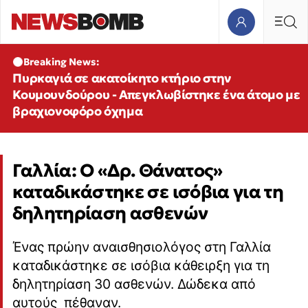
Breaking News:
Πυρκαγιά σε ακατοίκητο κτήριο στην
Κουμουνδούρου - Απεγκλωβίστηκε ένα άτομο με
βραχιονοφόρο όχημα
Γαλλία: Ο «Δρ. Θάνατος»
καταδικάστηκε σε ισόβια για τη
δηλητηρίαση ασθενών
Ένας πρώην αναισθησιολόγος στη Γαλλία
καταδικάστηκε σε ισόβια κάθειρξη για τη
δηλητηρίαση 30 ασθενών. Δώδεκα από
αυτούς πέθαναν.