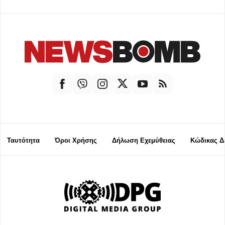
Ταυτότητα
Όροι Χρήσης
Δήλωση Εχεμύθειας
Κώδικας Δ