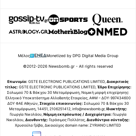
Μέλος
Monetized by DPG Digital Media Group
©2012-2026 Newsbomb.gr - All rights reserved
Επωνυμία:
GSTE ELECTRONIC PUBLICATIONS LIMITED,
Διακριτικός
τίτλος:
GSTE ELECTRONIC PUBLICATIONS LIMITED,
Έδρα Επιχείρησης:
Σολωμού 70 & Βάκχου 30 Μεταμόρφωση, Νομική μορφή επιχείρησης:
Ελληνικό Υποκατάστημα Αλλοδαπής Εταιρείας, ΑΦΜ – ΔΟΥ: 997434600
ΔΟΥ ΦΑΕ Αθηνών,
Στοιχεία επικοινωνίας:
Σολωμού 70 & Βάκχου 30
Μεταμόρφωση, 14451, 2106251412, info@newsbomb.gr,
Ιδιοκτήτης:
Γεωργία Νικολάου,
Νόμιμη εκπρόσωπος / Διαχειρίστρια:
Γεωργία
Νικολάου,
Διευθυντής:
Γεράσιμος Πολλάτος,
Διευθύντρια σύνταξης:
Χρυσούλα Γρίβα, Δικαιούχος domain name: ZYRIANO LIMITED