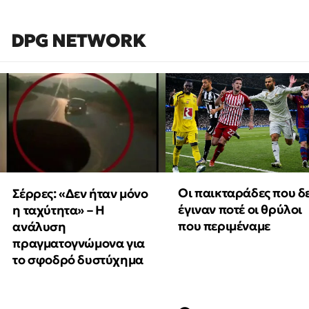
DPG NETWORK
Οι παικταράδες που δ
Σέρρες: «Δεν ήταν μόνο
έγιναν ποτέ οι θρύλοι
η ταχύτητα» – Η
που περιμέναμε
ανάλυση
πραγματογνώμονα για
το σφοδρό δυστύχημα