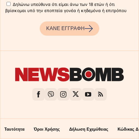
Δηλώνω υπεύθυνα ότι είμαι άνω των 18 ετών ή ότι
βρίσκομαι υπό την εποπτεία γονέα ή κηδεμόνα ή επιτρόπου
ΚΑΝΕ ΕΓΓΡΑΦΗ
Ταυτότητα
Όροι Χρήσης
Δήλωση Εχεμύθειας
Κώδικας Δ