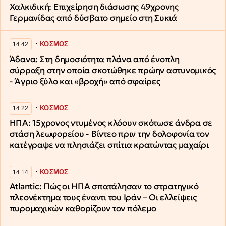
Χαλκιδική: Επιχείρηση διάσωσης 49χρονης
Γερμανίδας από δύσβατο σημείο στη Συκιά
∙
ΚΟΣΜΟΣ
14:42
Άδανα: Στη δημοσιότητα πλάνα από ένοπλη
σύρραξη στην οποία σκοτώθηκε πρώην αστυνομικός
- Άγριο ξύλο και «βροχή» από σφαίρες
∙
ΚΟΣΜΟΣ
14:22
ΗΠΑ: 15χρονος ντυμένος κλόουν σκότωσε άνδρα σε
στάση λεωφορείου - Βίντεο πριν την δολοφονία τον
κατέγραψε να πλησιάζει σπίτια κρατώντας μαχαίρι
∙
ΚΟΣΜΟΣ
14:14
Atlantic: Πώς οι ΗΠΑ σπατάλησαν το στρατηγικό
πλεονέκτημα τους έναντι του Ιράν – Οι ελλείψεις
πυρομαχικών καθορίζουν τον πόλεμο