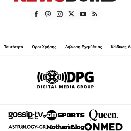
Ταυτότητα
Όροι Χρήσης
Δήλωση Εχεμύθειας
Κώδικας Δ