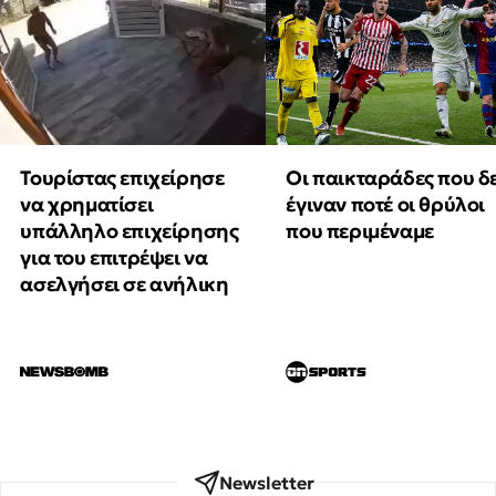
Τουρίστας επιχείρησε
Οι παικταράδες που δ
να χρηματίσει
έγιναν ποτέ οι θρύλοι
υπάλληλο επιχείρησης
που περιμέναμε
για του επιτρέψει να
ασελγήσει σε ανήλικη
Newsletter