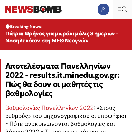
Breaking News:
Πάτρα: Θρήνος για μωράκι μόλις 8 ημερών –
Νοσηλευόταν στη ΜΕΘ Νεογνών
Αποτελέσματα Πανελληνίων
2022 - results.it.minedu.gov.gr:
Πώς θα δουν οι μαθητές τις
βαθμολογίες
Βαθμολογίες Πανελληνίων 2022
: «Στους
ρυθμούς» του μηχανογραφικού οι υποψήφιοι
- Πότε ανακοινώνονται βαθμολογίες και
βάσεις 2022 - Τι πρέπει να κάνουν οι