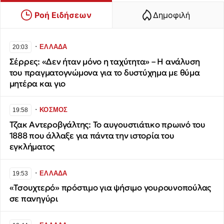
Ροή Ειδήσεων
Δημοφιλή
∙
ΕΛΛΑΔΑ
20:03
Σέρρες: «Δεν ήταν μόνο η ταχύτητα» – Η ανάλυση
του πραγματογνώμονα για το δυστύχημα με θύμα
μητέρα και γιο
∙
ΚΟΣΜΟΣ
19:58
Τζακ Αντεροβγάλτης: To αυγουστιάτικο πρωινό του
1888 που άλλαξε για πάντα την ιστορία του
εγκλήματος
∙
ΕΛΛΑΔΑ
19:53
«Τσουχτερό» πρόστιμο για ψήσιμο γουρουνοπούλας
σε πανηγύρι