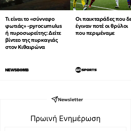
Τι είναι το «σύννεφο
Οι παικταράδες που δ
φωτιάς» -pyrocumulus
έγιναν ποτέ οι θρύλοι
ή πυροσωρείτης: Δείτε
που περιμέναμε
βίντεο της πυρκαγιάς
στον Κιθαιρώνα
Newsletter
Πρωινή Eνημέρωση