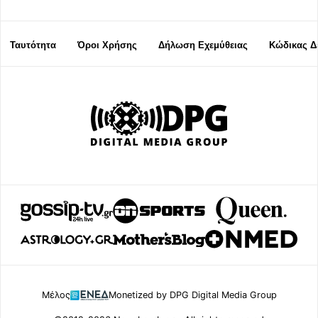
Ταυτότητα
Όροι Χρήσης
Δήλωση Εχεμύθειας
Κώδικας Δ
Μέλος
Monetized by DPG Digital Media Group