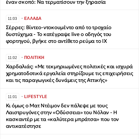
έναν σκοπό: Να τερματίσουν την ξηρασία
∙
ΕΛΛΑΔΑ
11:03
Σέρρες: Βίντεο-ντοκουμέντο από το τροχαίο
δυστύχημα - Το κατέγραψε live ο οδηγός του
φορτηγού, βγήκε στο αντίθετο ρεύμα το ΙΧ
∙
ΠΟΛΙΤΙΚΗ
11:02
Χαρδαλιάς: «Με τεκμηριωμένες πολιτικές και ισχυρά
χρηματοδοτικά εργαλεία στηρίζουμε τις επιχειρήσεις
και τις παραγωγικές δυνάμεις της Αττικής»
∙
LIFESTYLE
11:01
Κι όμως ο Ματ Ντέιμον δεν πάλεψε με τους
Λαιστρυγόνες στην «Οδύσσεια» του Νόλαν - Η
κασκαντέρ με τα «καλύτερα μπράτσα» που τον
αντικατέστησε