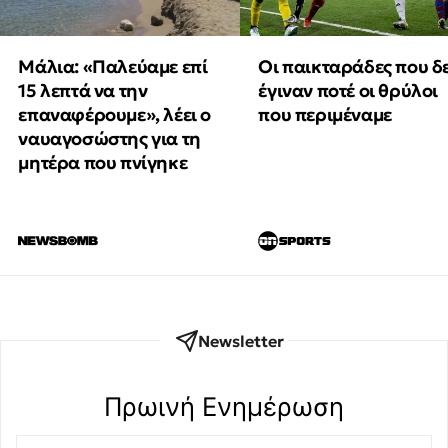
Μάλια: «Παλεύαμε επί
Οι παικταράδες που δ
15 λεπτά να την
έγιναν ποτέ οι θρύλοι
επαναφέρουμε», λέει ο
που περιμέναμε
ναυαγοσώστης για τη
μητέρα που πνίγηκε
Newsletter
Πρωινή Eνημέρωση