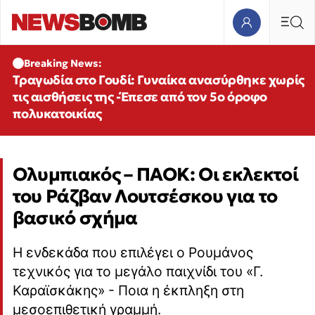
Breaking News:
Τραγωδία στο Γουδί: Γυναίκα ανασύρθηκε χωρίς
τις αισθήσεις της -Έπεσε από τον 5ο όροφο
πολυκατοικίας
Ολυμπιακός – ΠΑΟΚ: Οι εκλεκτοί
του Ράζβαν Λουτσέσκου για το
βασικό σχήμα
Η ενδεκάδα που επιλέγει ο Ρουμάνος
τεχνικός για το μεγάλο παιχνίδι του «Γ.
Καραϊσκάκης» - Ποια η έκπληξη στη
μεσοεπιθετική γραμμή.