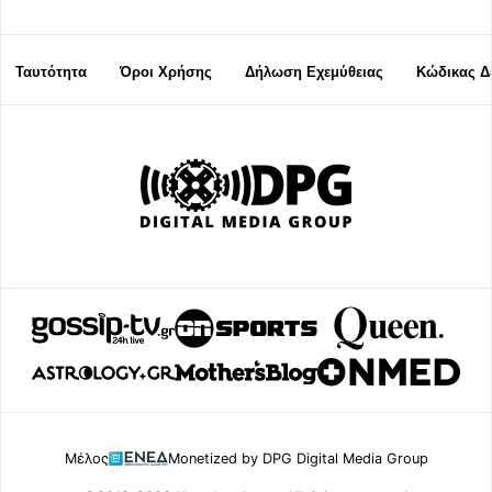
Ταυτότητα
Όροι Χρήσης
Δήλωση Εχεμύθειας
Κώδικας Δ
Μέλος
Monetized by DPG Digital Media Group