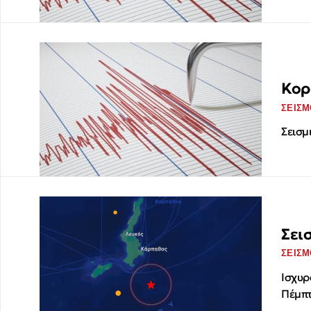
Κορ
ΣΕΙΣΜ
Σεισμ
Σει
ΣΕΙΣΜ
Ισχυρ
Πέμπτ