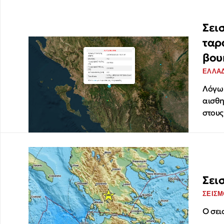
Σει
ταρ
βου
ΕΛΛΑ
Λόγω 
αισθη
στους
Σει
ΣΕΙΣΜ
Ο σει