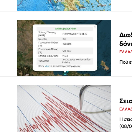
Δια
δόν
ΕΛΛΑ
Πού ε
Σει
ΕΛΛΑ
Η σει
(08/0