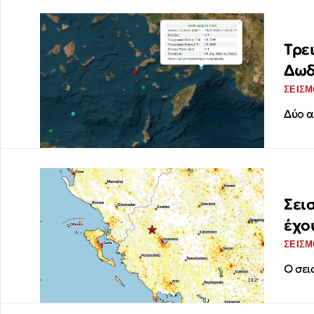
Τρε
Δωδ
ΣΕΙΣΜ
Δύο α
Σει
έχο
ΣΕΙΣΜ
Ο σει