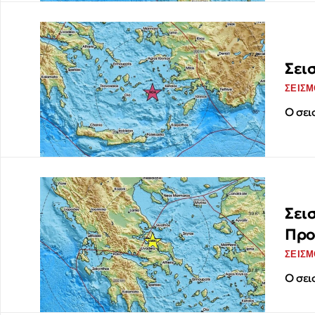
Σει
ΣΕΙΣΜ
Ο σει
Σει
Προ
ΣΕΙΣΜ
Ο σει