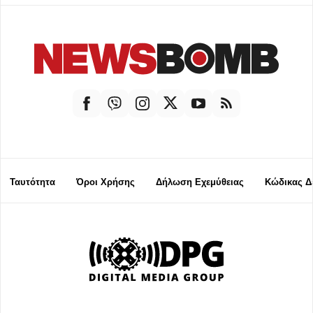
Ταυτότητα
Όροι Χρήσης
Δήλωση Εχεμύθειας
Κώδικας Δ