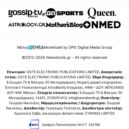
Μέλος
Monetized by DPG Digital Media Group
©2012-2026 Newsbomb.gr - All rights reserved
Επωνυμία:
GSTE ELECTRONIC PUBLICATIONS LIMITED,
Διακριτικός
τίτλος:
GSTE ELECTRONIC PUBLICATIONS LIMITED,
Έδρα Επιχείρησης:
Σολωμού 70 & Βάκχου 30 Μεταμόρφωση, Νομική μορφή επιχείρησης:
Ελληνικό Υποκατάστημα Αλλοδαπής Εταιρείας, ΑΦΜ – ΔΟΥ: 997434600
ΔΟΥ ΦΑΕ Αθηνών,
Στοιχεία επικοινωνίας:
Σολωμού 70 & Βάκχου 30
Μεταμόρφωση, 14451, 2106251412, info@newsbomb.gr,
Ιδιοκτήτης:
Γεωργία Νικολάου,
Νόμιμη εκπρόσωπος / Διαχειρίστρια:
Γεωργία
Νικολάου,
Διευθυντής:
Γεράσιμος Πολλάτος,
Διευθύντρια σύνταξης:
Χρυσούλα Γρίβα, Δικαιούχος domain name: ZYRIANO LIMITED
Αριθμός Πιστοποίησης Μ.Η.Τ. 242188