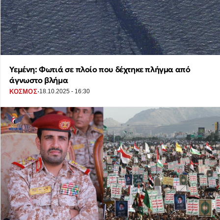
Υεμένη: Φωτιά σε πλοίο που δέχτηκε πλήγμα από
άγνωστο βλήμα
·
ΚΟΣΜΟΣ
18.10.2025 - 16:30