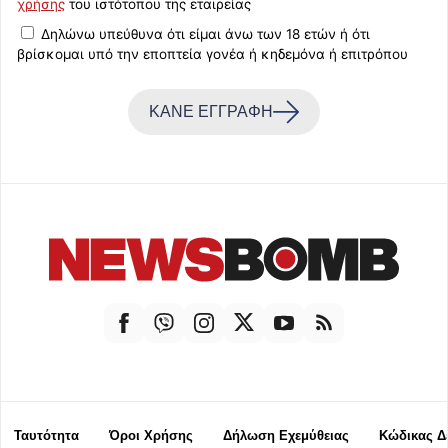
χρήσης
του ιστότοπου της εταιρείας
Δηλώνω υπεύθυνα ότι είμαι άνω των 18 ετών ή ότι
βρίσκομαι υπό την εποπτεία γονέα ή κηδεμόνα ή επιτρόπου
ΚΑΝΕ ΕΓΓΡΑΦΗ
Ταυτότητα
Όροι Χρήσης
Δήλωση Εχεμύθειας
Κώδικας Δ