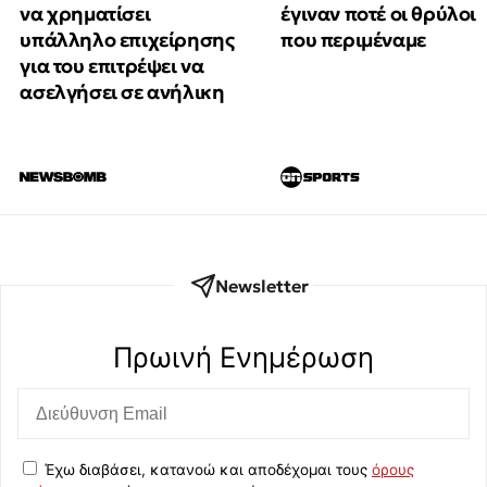
να χρηματίσει
έγιναν ποτέ οι θρύλοι
υπάλληλο επιχείρησης
που περιμέναμε
για του επιτρέψει να
ασελγήσει σε ανήλικη
Newsletter
Πρωινή Eνημέρωση
Έχω διαβάσει, κατανοώ και αποδέχομαι τους
όρους