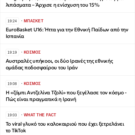
λιπάσματα – Άρχισε η ενίσχυση του 15%
∙
ΜΠΑΣΚΕΤ
19:24
EuroBasket U16: Ήττα για την Εθνική Παίδων από την
Ισπανία
∙
ΚΟΣΜΟΣ
19:19
Αυστραλές υπήκοοι, οι δύο Ιρανές της εθνικής
ομάδας ποδοσφαίρου του Ιράν
∙
ΚΟΣΜΟΣ
19:08
H «ζόμπι Αντζελίνα Τζολί» που ξεγέλασε τον κόσμο -
Πώς είναι πραγματικά η Ιρανή
∙
WHAT THE FACT
19:03
Το viral γλυκό του καλοκαιριού που έχει ξετρελάνει
το TikTok