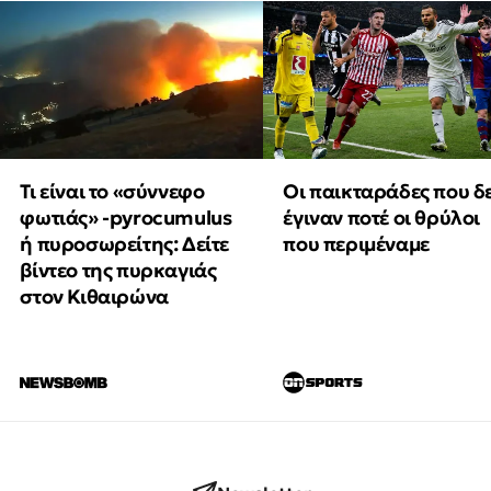
Τι είναι το «σύννεφο
Οι παικταράδες που δ
φωτιάς» -pyrocumulus
έγιναν ποτέ οι θρύλοι
ή πυροσωρείτης: Δείτε
που περιμέναμε
βίντεο της πυρκαγιάς
στον Κιθαιρώνα