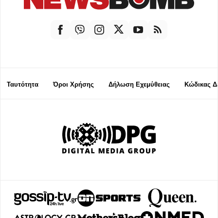
Ταυτότητα
Όροι Χρήσης
Δήλωση Εχεμύθειας
Κώδικας Δ