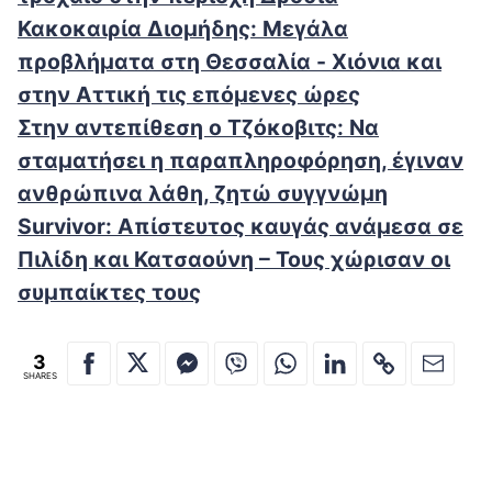
Κακοκαιρία Διομήδης: Μεγάλα
προβλήματα στη Θεσσαλία - Xιόνια και
στην Αττική τις επόμενες ώρες
Στην αντεπίθεση ο Τζόκοβιτς: Να
σταματήσει η παραπληροφόρηση, έγιναν
ανθρώπινα λάθη, ζητώ συγγνώμη
Survivor: Απίστευτος καυγάς ανάμεσα σε
Πιλίδη και Κατσαούνη – Τους χώρισαν οι
συμπαίκτες τους
3
SHARES