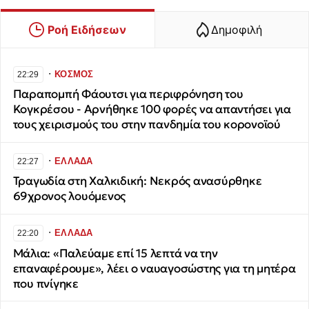
Ροή Ειδήσεων
Δημοφιλή
∙
ΚΟΣΜΟΣ
22:29
Παραπομπή Φάουτσι για περιφρόνηση του
Κογκρέσου - Αρνήθηκε 100 φορές να απαντήσει για
τους χειρισμούς του στην πανδημία του κορονοϊού
∙
ΕΛΛΑΔΑ
22:27
Τραγωδία στη Χαλκιδική: Νεκρός ανασύρθηκε
69χρονος λουόμενος
∙
ΕΛΛΑΔΑ
22:20
Μάλια: «Παλεύαμε επί 15 λεπτά να την
επαναφέρουμε», λέει ο ναυαγοσώστης για τη μητέρα
που πνίγηκε