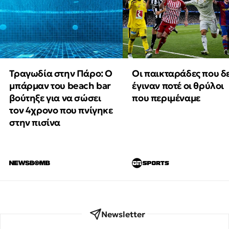
Τραγωδία στην Πάρο: Ο
Οι παικταράδες που δ
μπάρμαν του beach bar
έγιναν ποτέ οι θρύλοι
βούτηξε για να σώσει
που περιμέναμε
τον 4χρονο που πνίγηκε
στην πισίνα
Newsletter