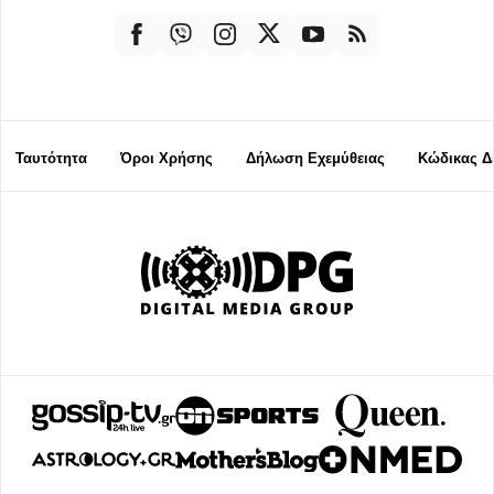
Ταυτότητα
Όροι Χρήσης
Δήλωση Εχεμύθειας
Κώδικας Δ