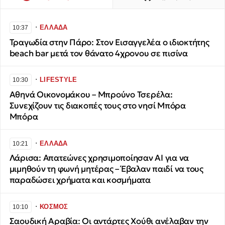
∙
ΕΛΛΑΔΑ
10:37
Τραγωδία στην Πάρο: Στον Εισαγγελέα ο ιδιοκτήτης
beach bar μετά τον θάνατο 4χρονου σε πισίνα
∙
LIFESTYLE
10:30
Αθηνά Οικονομάκου – Μπρούνο Τσερέλα:
Συνεχίζουν τις διακοπές τους στο νησί Μπόρα
Μπόρα
∙
ΕΛΛΑΔΑ
10:21
Λάρισα: Απατεώνες χρησιμοποίησαν AI για να
μιμηθούν τη φωνή μητέρας – Έβαλαν παιδί να τους
παραδώσει χρήματα και κοσμήματα
∙
ΚΟΣΜΟΣ
10:10
Σαουδική Αραβία: Οι αντάρτες Χούθι ανέλαβαν την