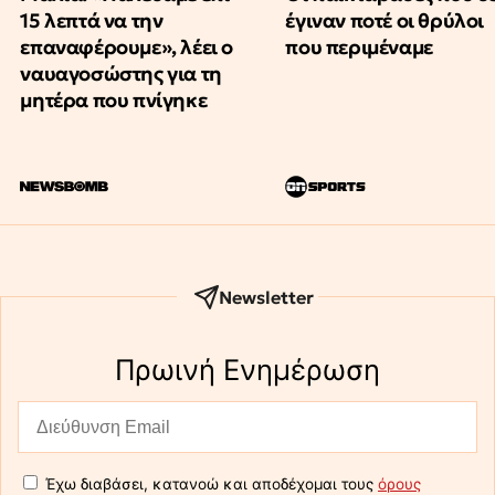
15 λεπτά να την
έγιναν ποτέ οι θρύλοι
επαναφέρουμε», λέει ο
που περιμέναμε
ναυαγοσώστης για τη
μητέρα που πνίγηκε
Newsletter
Πρωινή Eνημέρωση
Έχω διαβάσει, κατανοώ και αποδέχομαι τους
όρους