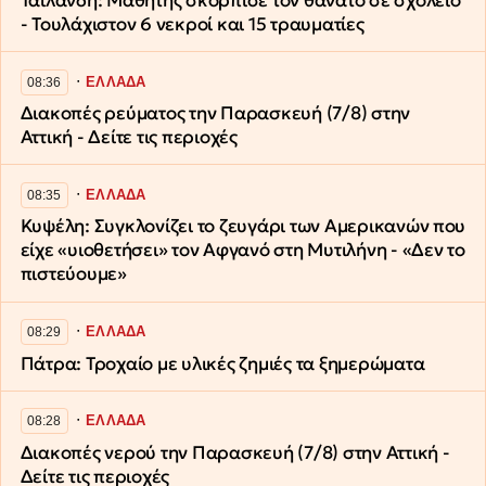
Ταϊλάνδη: Μαθητής σκόρπισε τον θάνατο σε σχολείο
- Τουλάχιστον 6 νεκροί και 15 τραυματίες
∙
ΕΛΛΑΔΑ
08:36
Διακοπές ρεύματος την Παρασκευή (7/8) στην
Αττική - Δείτε τις περιοχές
∙
ΕΛΛΑΔΑ
08:35
Κυψέλη: Συγκλονίζει το ζευγάρι των Αμερικανών που
είχε «υιοθετήσει» τον Αφγανό στη Μυτιλήνη - «Δεν το
πιστεύουμε»
∙
ΕΛΛΑΔΑ
08:29
Πάτρα: Τροχαίο με υλικές ζημιές τα ξημερώματα
∙
ΕΛΛΑΔΑ
08:28
Διακοπές νερού την Παρασκευή (7/8) στην Αττική -
Δείτε τις περιοχές