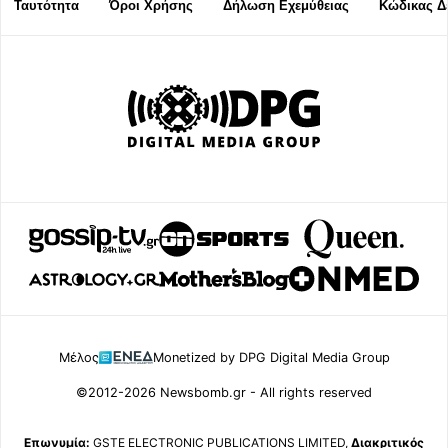
Ταυτότητα
Όροι Χρήσης
Δήλωση Εχεμύθειας
Κώδικας Δ
Μέλος
Monetized by DPG Digital Media Group
©2012-2026 Newsbomb.gr - All rights reserved
Επωνυμία:
GSTE ELECTRONIC PUBLICATIONS LIMITED,
Διακριτικός