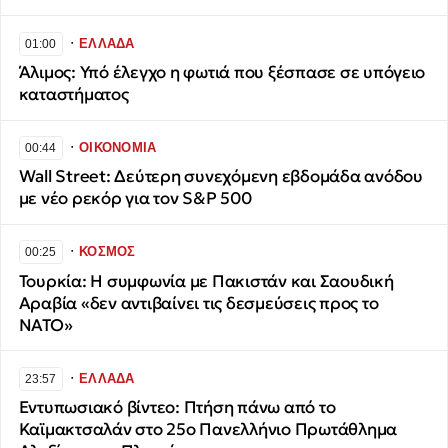
∙
ΕΛΛΑΔΑ
01:00
Άλιμος: Υπό έλεγχο η φωτιά που ξέσπασε σε υπόγειο
καταστήματος
∙
ΟΙΚΟΝΟΜΙΑ
00:44
Wall Street: Δεύτερη συνεχόμενη εβδομάδα ανόδου
με νέο ρεκόρ για τον S&P 500
∙
ΚΟΣΜΟΣ
00:25
Τουρκία: Η συμφωνία με Πακιστάν και Σαουδική
Αραβία «δεν αντιβαίνει τις δεσμεύσεις προς το
ΝΑΤΟ»
∙
ΕΛΛΑΔΑ
23:57
​Εντυπωσιακό βίντεο: Πτήση πάνω από το
Καϊμακτσαλάν στο 25ο Πανελλήνιο Πρωτάθλημα