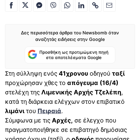
Δες περισσότερα άρθρα του Newsbomb όταν
αναζητάς ειδήσεις στην Google
Προσθήκη ως προτιμώμενη πηγή
στα αποτελέσματα Google
Στη σύλληψη ενός
41χρονου
οδηγού
ταξί
προχώρησαν χθες το
απόγευμα (16/4)
στελέχη της
Λιμενικής Αρχής Τζελέπη
,
κατά τη διάρκεια ελέγχων στον επιβατικό
λιμάνι
του
Πειραιά
.
Σύμφωνα με τις
Aρχές,
σε έλεγχο που
πραγματοποιήθηκε σε επιβατηγό δημόσιας
χρήσης όχημα (ταξί), ο
οδηγός
παρουσίασε