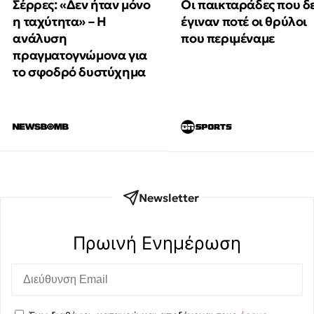
Οι παικταράδες που δ
Σέρρες: «Δεν ήταν μόνο
έγιναν ποτέ οι θρύλοι
η ταχύτητα» – Η
που περιμέναμε
ανάλυση
πραγματογνώμονα για
το σφοδρό δυστύχημα
Newsletter
Πρωινή Eνημέρωση