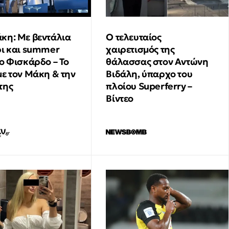
Σχολή Ευελπίδων
κη: Με βεντάλια
Ο τελευταίος
ρι και summer
χαιρετισμός της
το Φισκάρδο – Το
θάλασσας στον Αντώνη
με τον Μάκη & την
Βιδάλη, ύπαρχο του
της
πλοίου Superferry –
Βίντεο