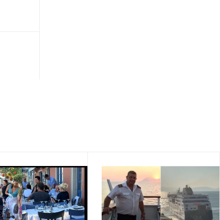
∙
ΕΛΛΑΔΑ
12:09
ΑΑΔΕ: Σε λειτουργία η πλατφόρμα myAGRO -
Πώς γίνεται η νέα Ενιαία Αίτηση Ενίσχυσης
2026
∙
ΕΛΛΑΔΑ
11:57
Άνω Λιόσια: Δύο συλλήψεις για τον θάνατο
ηλικιωμένου που βρέθηκε
εγκαταλελειμμένος - Το σενάριο της
ηλεκτροπληξίας
∙
ΥΓΕΙΑ
11:50
Νέα ογκολογική κλινική στο νοσοκομείο
Λαμίας και χώρος φιλοξενίας για τους
συγγενείς των ασθενών
∙
ΕΛΛΑΔΑ
11:48
ΓΕΣ: Κατάταξη επιτυχόντων στη Στρατιωτική