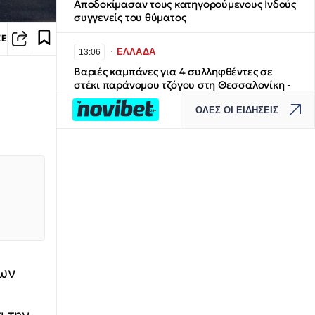
Αποδοκίμασαν τους κατηγορούμενους Ινδούς
συγγενείς του θύματος
ΣΕ
∙
ΕΛΛΑΔΑ
13:06
Βαριές καμπάνες για 4 συλληφθέντες σε
στέκι παράνομου τζόγου στη Θεσσαλονίκη -
Προσωρινά υπεύθυνος, εργαζόμενη και δύο
ΟΛΕΣ ΟΙ ΕΙΔΗΣΕΙΣ
παίκτες πιάστηκαν επ’ αυτοφώρω από την
Αστυνομία
∙
ΕΛΛΑΔΑ
13:00
6ος Προβλήτας ΟΛΘ: Τι σημαίνει η απόφαση
ΣτΕ για την αμμοληψία στην Επανομή - Η
ουσία της συζήτησης
∙
ΚΟΣΜΟΣ
12:59
Πέταξε λαχείο που κέρδιζε €1.000.000 και
των
το βρήκε δυο μέρες μετά ψάχνοντας σορούς
από σκουπίδια