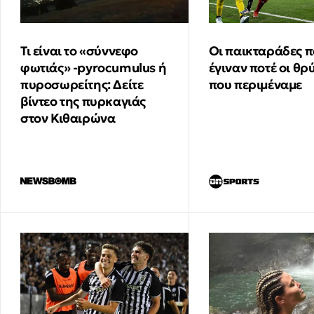
Τι είναι το «σύννεφο
Οι παικταράδες π
φωτιάς» -pyrocumulus ή
έγιναν ποτέ οι θρ
πυροσωρείτης: Δείτε
που περιμέναμε
βίντεο της πυρκαγιάς
στον Κιθαιρώνα