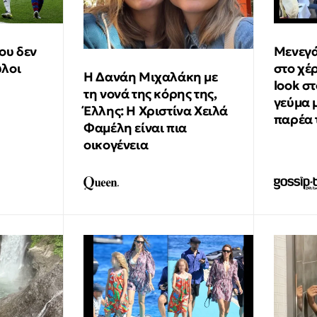
ου δεν
Μενεγά
ύλοι
στο χέ
Η Δανάη Μιχαλάκη με
look σ
τη νονά της κόρης της,
γεύμα 
Έλλης: Η Χριστίνα Χειλά
παρέα 
Φαμέλη είναι πια
οικογένεια