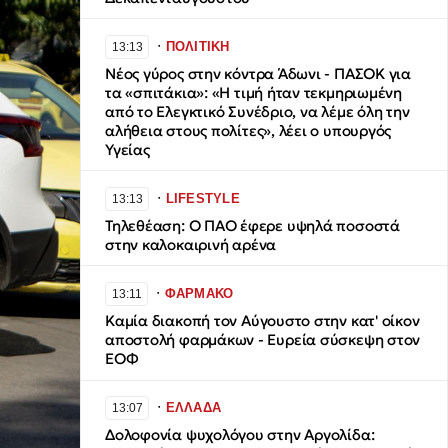
∙
ΠΟΛΙΤΙΚΗ
13:13
Νέος γύρος στην κόντρα Άδωνι - ΠΑΣΟΚ για
τα «σπιτάκια»: «Η τιμή ήταν τεκμηριωμένη
από το Ελεγκτικό Συνέδριο, να λέμε όλη την
αλήθεια στους πολίτες», λέει ο υπουργός
Υγείας
∙
LIFESTYLE
13:13
Τηλεθέαση: Ο ΠΑΟ έφερε υψηλά ποσοστά
στην καλοκαιρινή αρένα
∙
ΦΑΡΜΑΚΟ
13:11
Καμία διακοπή τον Αύγουστο στην κατ' οίκον
αποστολή φαρμάκων - Ευρεία σύσκεψη στον
ΕΟΦ
∙
ΕΛΛΑΔΑ
13:07
Δολοφονία ψυχολόγου στην Αργολίδα: