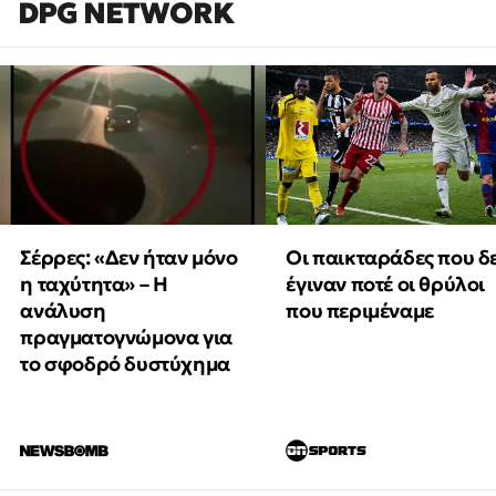
DPG NETWORK
Οι παικταράδες που δ
Σέρρες: «Δεν ήταν μόνο
έγιναν ποτέ οι θρύλοι
η ταχύτητα» – Η
που περιμέναμε
ανάλυση
πραγματογνώμονα για
το σφοδρό δυστύχημα