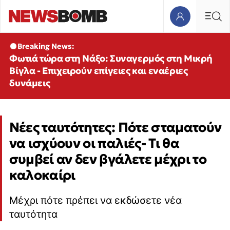
Breaking News:
Φωτιά τώρα στη Νάξο: Συναγερμός στη Μικρή
Βίγλα - Επιχειρούν επίγειες και εναέριες
δυνάμεις
Νέες ταυτότητες: Πότε σταματούν
να ισχύουν οι παλιές- Τι θα
συμβεί αν δεν βγάλετε μέχρι το
καλοκαίρι
Μέχρι πότε πρέπει να εκδώσετε νέα
ταυτότητα