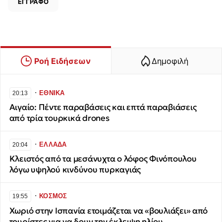
ΕΓΓΡΑΦΟ
Ροή Ειδήσεων
Δημοφιλή
∙
ΕΘΝΙΚΑ
20:13
Αιγαίο: Πέντε παραβάσεις και επτά παραβιάσεις
από τρία τουρκικά drones
∙
ΕΛΛΑΔΑ
20:04
Κλειστός από τα μεσάνυχτα ο λόφος Φινόπουλου
λόγω υψηλού κινδύνου πυρκαγιάς
∙
ΚΟΣΜΟΣ
19:55
Χωριό στην Ισπανία ετοιμάζεται να «βουλιάξει» από
τουρίστες για να δουν την έκλειψη ηλίου