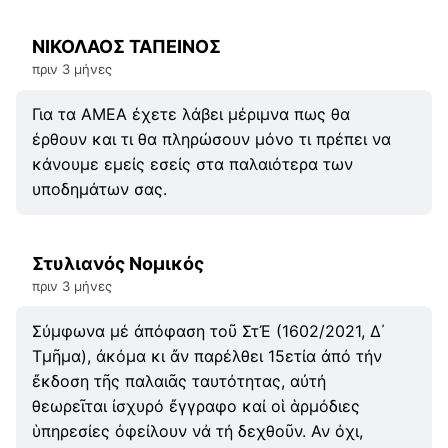
ΝΙΚΟΛΑΟΣ ΤΑΠΕΙΝΟΣ
πριν 3 μήνες
Για τα ΑΜΕΑ έχετε λάβει μέριμνα πως θα
έρθουν και τι θα πληρώσουν μόνο τι πρέπει να
κάνουμε εμείς εσείς στα παλαιότερα των
υποδημάτων σας.
Στυλιανός Νομικός
πριν 3 μήνες
Σύμφωνα μέ ἀπόφαση τοῦ ΣτἘ (1602/2021, Δ΄
Τμῆμα), ἀκόμα κι ἄν παρέλθει 15ετία ἀπό τήν
ἔκδοση τῆς παλαιᾶς ταυτότητας, αὐτή
θεωρεῖται ἰσχυρό ἔγγραφο καί οἱ ἁρμόδιες
ὑπηρεσίες ὀφείλουν νά τή δεχθοῦν. Αν όχι,