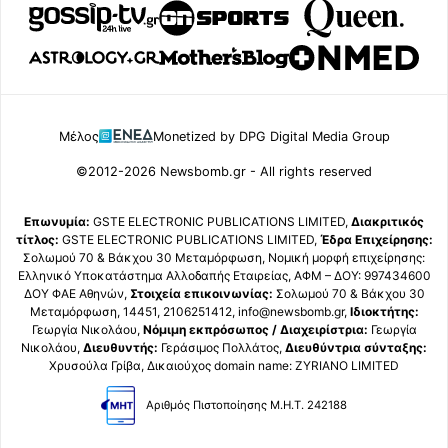
Μέλος
Monetized by DPG Digital Media Group
©2012-2026 Newsbomb.gr - All rights reserved
Επωνυμία:
GSTE ELECTRONIC PUBLICATIONS LIMITED,
Διακριτικός
τίτλος:
GSTE ELECTRONIC PUBLICATIONS LIMITED,
Έδρα Επιχείρησης:
Σολωμού 70 & Βάκχου 30 Μεταμόρφωση, Νομική μορφή επιχείρησης:
Ελληνικό Υποκατάστημα Αλλοδαπής Εταιρείας, ΑΦΜ – ΔΟΥ: 997434600
ΔΟΥ ΦΑΕ Αθηνών,
Στοιχεία επικοινωνίας:
Σολωμού 70 & Βάκχου 30
Μεταμόρφωση, 14451, 2106251412, info@newsbomb.gr,
Ιδιοκτήτης:
Γεωργία Νικολάου,
Νόμιμη εκπρόσωπος / Διαχειρίστρια:
Γεωργία
Νικολάου,
Διευθυντής:
Γεράσιμος Πολλάτος,
Διευθύντρια σύνταξης:
Χρυσούλα Γρίβα, Δικαιούχος domain name: ZYRIANO LIMITED
Αριθμός Πιστοποίησης Μ.Η.Τ. 242188