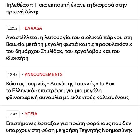
Τηλεθέαση: Ποια εκπομπή έκανε τη διαφορά στην
πρωινή ζώνη;
∙
ΕΛΛΑΔΑ
12:52
Αναστέλλεται η λειτουργία του αιολικού πάρκου στη
Βοιωτία μετά τη μεγάλη φωτιά και τις προφυλακίσεις
του δημάρχου Στυλίδας, του εργολάβου και του
ιδιοκτήτη
∙
ANNOUNCEMENTS
12:47
Κώστας Τουρνάς - Διονύσης Τσακνής «Το Ροκ
το Ελληνικό» επιστρέφει για μια μεγάλη
φθινοπωρινή συναυλία με εκλεκτούς καλεσμένους
∙
ΥΓΕΙΑ
12:45
Επιστήμονες έφτιαξαν για πρώτη φορά ιούς που δεν
υπάρχουν στη φύση με χρήση Τεχνητής Νοημοσύνης