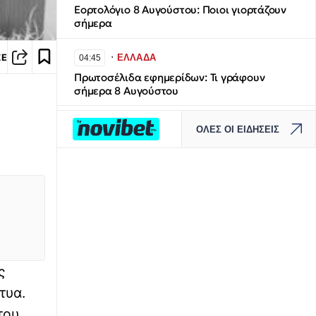
Εορτολόγιο 8 Αυγούστου: Ποιοι γιορτάζουν
σήμερα
∙
ΣΕ
ΕΛΛΑΔΑ
04:45
Πρωτοσέλιδα εφημερίδων: Τι γράφουν
σήμερα 8 Αυγούστου
∙
ΚΟΣΜΟΣ
04:40
ΟΛΕΣ ΟΙ ΕΙΔΗΣΕΙΣ
Ουκρανία: Τρεις νεκροί από ρωσικές
επιθέσεις στο Κίεβο - Ένα παιδί ανάμεσά
τους
∙
ΕΛΛΑΔΑ
04:20
Σητεία: Υπό έλεγχο η μεγάλη φωτιά στην
Αχλαδιά
ς
∙
ΚΟΣΜΟΣ
04:00
τυα.
Κολομβία: Ορκίστηκε ο νέος πρόεδρος
Αμπελάρδο ντε λα Εσπριέγια
του,