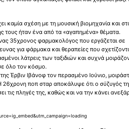
χει καμία σχέση με τη μουσική βιομηχανία και στ
ς τους ήταν ένα από τα «αγαπημένα» θέματα.
 ένας 35χρονος φαρμακολόγος που εργάζεται σε
υνας για φάρμακα και θεραπείες που σχετίζοντ
ασμένοι λάτρεις των ταξιδιών και συχνά μοιράζο
σε όλο τον κόσμο.
της Έρβιν Ιβάνοφ τον περασμένο Ιούνιο, μοιράσ
Η 26χρονη ποπ σταρ αποκάλυψε ότι ο σύζυγός τη
ι τις πληγές της, καθώς και να την κάνει ανεξά
ource=ig_embed&utm_campaign=loading