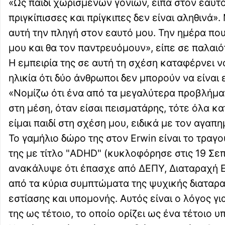
«Ως παιδί χωρισμένων γονιών, είπα στον εαυτό
πριγκίπισσες και πρίγκιπες δεν είναι αληθιν
αυτή την πληγή στον εαυτό μου. Την ημέρα που
μου και θα τον παντρευόμουν», είπε σε παλαιό
Η εμπειρία της σε αυτή τη σχέση καταφέρνει ν
ηλικία ότι δύο άνθρωποι δεν μπορούν να είναι 
«Νομίζω ότι ένα από τα μεγαλύτερα προβλήματ
στη μέση, όταν είσαι πεισματάρης, τότε όλα κα
είμαι παιδί στη σχέση μου, ειδικά με τον αγαπ
Το γαμήλιο δώρο της στον Erwin είναι το τραγο
της με τίτλο "ADHD" (κυκλοφόρησε στις 19 Σεπ
ανακάλυψε ότι έπασχε από ΔΕΠΥ, Διαταραχή Ε
από τα κύρια συμπτώματα της ψυχικής διαταρα
εστίασης και υπομονής. Αυτός είναι ο λόγος γ
της ως τέτοιο, το οποίο ορίζει ως ένα τέτοιο 