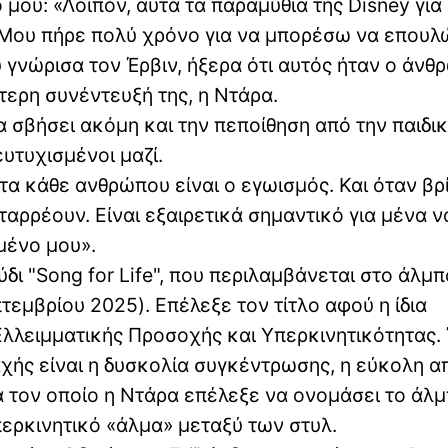
 μου: «Λοιπόν, αυτά τα παραμύθια της Disney για
ά». Μου πήρε πολύ χρόνο για να μπορέσω να επου
 γνώρισα τον Έρβιν, ήξερα ότι αυτός ήταν ο άνθ
τερη συνέντευξή της, η Ντάρα.
α σβήσει ακόμη και την πεποίθηση από την παιδικ
ευτυχισμένοι μαζί.
α κάθε ανθρώπου είναι ο εγωισμός. Και όταν βρ
ταρρέουν. Είναι εξαιρετικά σημαντικό για μένα ν
ημένο μου».
ύδι "Song for Life", που περιλαμβάνεται στο άλμ
τεμβρίου 2025). Επέλεξε τον τίτλο αφού η ίδια
λλειμματικής Προσοχής και Υπερκινητικότητας.
χής είναι η δυσκολία συγκέντρωσης, η εύκολη α
ια τον οποίο η Ντάρα επέλεξε να ονομάσει το άλ
υπερκινητικό «άλμα» μεταξύ των στυλ.