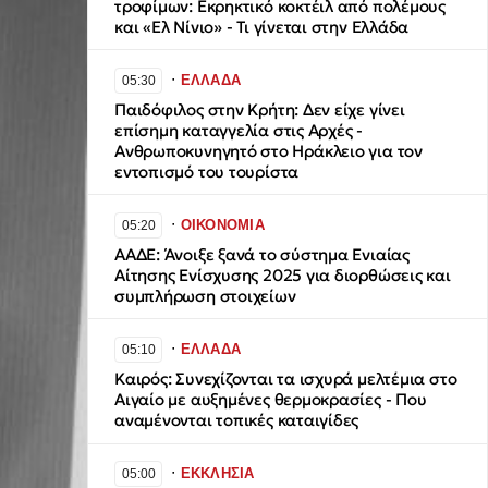
τροφίμων: Εκρηκτικό κοκτέιλ από πολέμους
και «Ελ Νίνιο» - Τι γίνεται στην Ελλάδα
∙
ΕΛΛΑΔΑ
05:30
Παιδόφιλος στην Κρήτη: Δεν είχε γίνει
επίσημη καταγγελία στις Αρχές -
Ανθρωποκυνηγητό στο Ηράκλειο για τον
εντοπισμό του τουρίστα
∙
ΟΙΚΟΝΟΜΙΑ
05:20
ΑΑΔΕ: Άνοιξε ξανά το σύστημα Ενιαίας
Αίτησης Ενίσχυσης 2025 για διορθώσεις και
συμπλήρωση στοιχείων
∙
ΕΛΛΑΔΑ
05:10
Καιρός: Συνεχίζονται τα ισχυρά μελτέμια στο
Αιγαίο με αυξημένες θερμοκρασίες - Που
αναμένονται τοπικές καταιγίδες
∙
ΕΚΚΛΗΣΙΑ
05:00