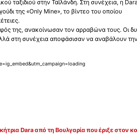
κού ταξιδιού στην Ταϊλάνδη. Στη συνέχεια, η Dar
ύδι της «Only Mine», το βίντεο του οποίου
έτειες.
οφός της, ανακοίνωσαν τον αρραβώνα τους. Οι δυ
 αλλά στη συνέχεια αποφάσισαν να αναβάλουν τη
ce=ig_embed&utm_campaign=loading
νικήτρια Dara από τη Βουλγαρία που έριξε στον κ