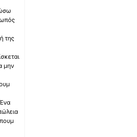
∙
ΕΛΛΑΔΑ
01:56
Βόλος: Φωτιά σε αγροτοδασική έκταση στο
λώσω
Βελεστίνο
ρωπός
∙
ΚΟΣΜΟΣ
01:50
ή της
ΗΠΑ: Πυροσβεστικό ελικόπτερο συνετρίβη
σε επιχέιρηση κατάσβεσης στη Γιούτα -
Καμία πληροφορία για τα δύο μέλη του
ίσκεται
πληρώματος
α μην
∙
ΚΟΣΜΟΣ
01:25
ΟΗΕ: Προειδοποιεί την Υεμένη για
πουμ
σύγκρουση που θα γυρίσει στην περίοδο
πριν την εκεχειρία του 2022
 Ένα
∙
ΕΛΛΑΔΑ
01:00
πώλεια
Άλιμος: Υπό έλεγχο η φωτιά που ξέσπασε σε
μπουμ
υπόγειο καταστήματος
∙
ΟΙΚΟΝΟΜΙΑ
00:44