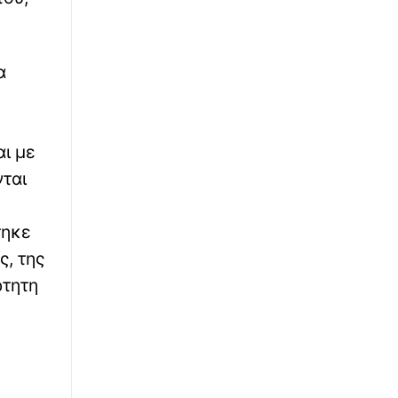
∙
ΕΛΛΑΔΑ
03:35
Βόλος: Υπό έλεγχο η φωτιά στη ΒΙΠΕ
α
Βελεστίνου
∙
ΕΛΛΑΔΑ
03:13
Σκύρος: Υπό μερικό έλεγχο η φωτιά στην
αι με
Κολυμπάδα
νται
∙
ΚΟΣΜΟΣ
02:57
CENTCOM: Οι αμερικανικές δυνάμεις έχουν
τηκε
ανακατευθύνει 51 εμπορικά πλοία από τα
ς, της
λιμάνια του Ιράν
ρτητη
∙
ΚΟΣΜΟΣ
02:21
Ρωσία: «Στημένη προβοκάτσια»
χαρακτηρίζει το drone με εκρηκτικά στο
αεροδρόμιο της Λειψίας