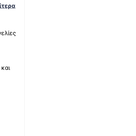
∙
ΕΛΛΑΔΑ
15:42
ίτερα
Χάρτης πρόβλεψης κινδύνου (9/08): Σε
κόκκινο συναγερμό 14 περιοχές της χώρας
∙
ΠΟΔΟΣΦΑΙΡΟ
15:40
γελίες
Θρήνος για τον Λιονέλ Μέσι: Πέθανε ο
πατέρας του, Χόρχε
∙
ΚΟΣΜΟΣ
15:23
 και
Πύραυλος έπληξε πλοίο της ADNOC στα
Στενά του Ορμούζ
∙
LIFESTYLE
15:20
Αντόνιο Μπαντέρας: «Ήξερα πως κάποτε θα
επέστρεφα στην πατρίδα μου»
∙
ΚΟΣΜΟΣ
15:03
Ταϊλάνδη: Τρομακτικά βίντεο από το
μακελειό σε σχολείο με δράστη έναν