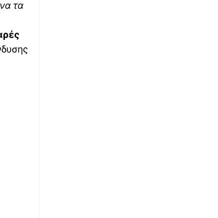
να τα
αρές
νδυσης