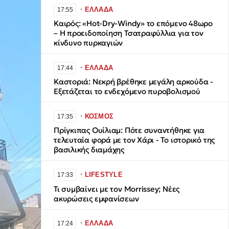
∙
ΕΛΛΑΔΑ
17:55
Καιρός: «Hot-Dry-Windy» το επόμενο 48ωρο
– Η προειδοποίηση Τσατραφύλλια για τον
κίνδυνο πυρκαγιών
∙
ΕΛΛΑΔΑ
17:44
Καστοριά: Νεκρή βρέθηκε μεγάλη αρκούδα -
Εξετάζεται το ενδεχόμενο πυροβολισμού
∙
ΚΟΣΜΟΣ
17:35
Πρίγκιπας Ουίλιαμ: Πότε συναντήθηκε για
τελευταία φορά με τον Χάρι - Το ιστορικό της
βασιλικής διαμάχης
∙
LIFESTYLE
17:33
Τι συμβαίνει με τον Morrissey; Νέες
ακυρώσεις εμφανίσεων
∙
ΕΛΛΑΔΑ
17:24