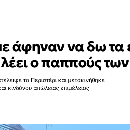
με άφηναν να δω τα
 λέει ο παππούς των
ατέλειψε το Περιστέρι και μετακινήθηκε
αι κινδύνου απώλειας επιμέλειας