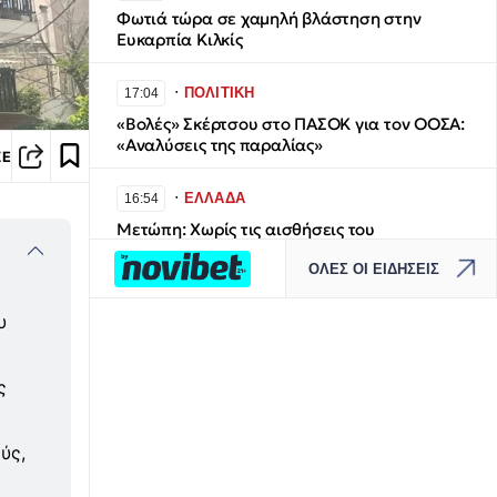
Φωτιά τώρα σε χαμηλή βλάστηση στην
Ευκαρπία Κιλκίς
∙
ΠΟΛΙΤΙΚΗ
17:04
«Βολές» Σκέρτσου στο ΠΑΣΟΚ για τον ΟΟΣΑ:
«Αναλύσεις της παραλίας»
ΣΕ
∙
ΕΛΛΑΔΑ
16:54
Μετώπη: Χωρίς τις αισθήσεις του
ανασύρθηκε 43χρονος
ΟΛΕΣ ΟΙ ΕΙΔΗΣΕΙΣ
∙
ΕΛΛΑΔΑ
16:42
υ
«Φυτεία» κάνναβης με υδροπονία στην
Αττική - Πάνω από 90.000 ευρώ το κέρδος
ς
∙
ΕΛΛΑΔΑ
16:26
Τέλος στο καθημερινό «έμφραγμα» του
ύς,
Κηφισού - Οδική «ανάσα» 40 χλμ. ο νέος
άξονας Ελευσίνα-Οινόφυτα