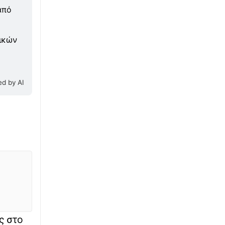
από
∙
ΑΘΛΗΤΙΚΑ
16:17
Στέφανος Τσιτσιπάς: Απόδραση στα βουνά
νικών
της Ελβετίας με τη νέα σύντροφό του
∙
ΕΛΛΑΔΑ
16:05
Φωτιά στη Σίνδο Θεσσαλονίκης - Στη μάχη
d by AI
της κατάσβεσης και ελικόπτερο
∙
ΚΟΣΜΟΣ
16:03
Χάντερ Μπάιντεν: «Ο καρκίνος του πατέρα
μου έχει εξαπλωθεί στα οστά» – Η προεδρική
χάρη, ο εθισμός και το ντιμπέιτ
∙
ΚΟΣΜΟΣ
15:44
Φρουροί της Επανάστασης: Το άνοιγμα των
Στενών του Ορμούζ δεν σχετίζεται με τις
διαπραγματεύσεις Ιράν - Ομάν
ς στο