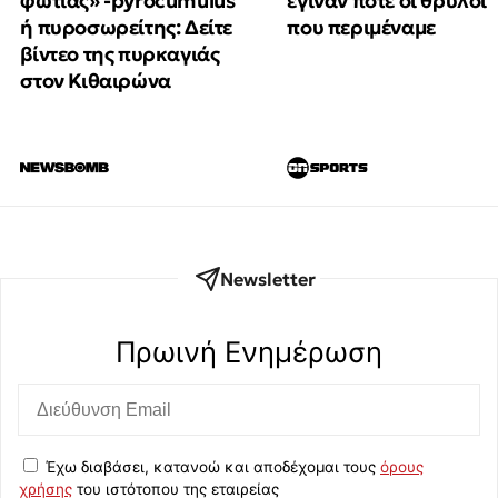
φωτιάς» -pyrocumulus
έγιναν ποτέ οι θρύλοι
ή πυροσωρείτης: Δείτε
που περιμέναμε
βίντεο της πυρκαγιάς
στον Κιθαιρώνα
Newsletter
Πρωινή Eνημέρωση
Έχω διαβάσει, κατανοώ και αποδέχομαι τους
όρους
χρήσης
του ιστότοπου της εταιρείας