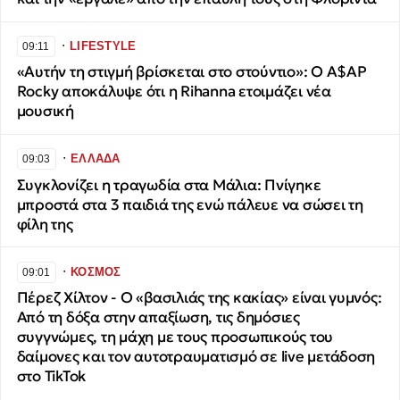
∙
LIFESTYLE
09:11
«Αυτήν τη στιγμή βρίσκεται στο στούντιο»: O A$AP
Rocky αποκάλυψε ότι η Rihanna ετοιμάζει νέα
μουσική
∙
ΕΛΛΑΔΑ
09:03
Συγκλονίζει η τραγωδία στα Μάλια: Πνίγηκε
μπροστά στα 3 παιδιά της ενώ πάλευε να σώσει τη
φίλη της
∙
ΚΟΣΜΟΣ
09:01
Πέρεζ Χίλτον - Ο «βασιλιάς της κακίας» είναι γυμνός:
Από τη δόξα στην απαξίωση, τις δημόσιες
συγγνώμες, τη μάχη με τους προσωπικούς του
δαίμονες και τον αυτοτραυματισμό σε live μετάδοση
στο TikTok