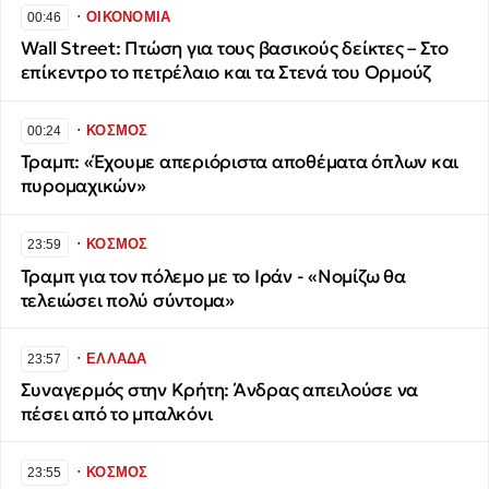
∙
ΟΙΚΟΝΟΜΙΑ
00:46
Wall Street: Πτώση για τους βασικούς δείκτες – Στο
επίκεντρο το πετρέλαιο και τα Στενά του Ορμούζ
∙
ΚΟΣΜΟΣ
00:24
Τραμπ: «Έχουμε απεριόριστα αποθέματα όπλων και
πυρομαχικών»
∙
ΚΟΣΜΟΣ
23:59
Τραμπ για τον πόλεμο με το Ιράν - «Νομίζω θα
τελειώσει πολύ σύντομα»
∙
ΕΛΛΑΔΑ
23:57
Συναγερμός στην Κρήτη: Άνδρας απειλούσε να
πέσει από το μπαλκόνι
∙
ΚΟΣΜΟΣ
23:55