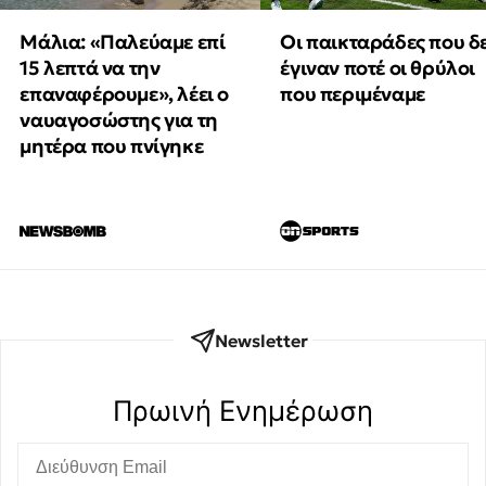
Μάλια: «Παλεύαμε επί
Οι παικταράδες που δ
15 λεπτά να την
έγιναν ποτέ οι θρύλοι
επαναφέρουμε», λέει ο
που περιμέναμε
ναυαγοσώστης για τη
μητέρα που πνίγηκε
Newsletter
Πρωινή Eνημέρωση