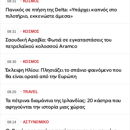
∙
ΚΟΣΜΟΣ
08:31
Πανικός σε πτήση της Delta: «Υπάρχει καπνός στο
πιλοτήριο, εκκενώστε άμεσα»
∙
ΚΟΣΜΟΣ
08:31
Σαουδική Αραβία: Φωτιά σε εγκαταστάσεις του
πετρελαϊκού κολοσσού Aramco
∙
ΚΟΣΜΟΣ
08:30
Έκλειψη Ηλίου: Πλησιάζει το σπάνιο φαινόμενο που
θα είναι ορατό από την Ευρώπη
∙
TRAVEL
08:20
Τα πέτρινα διαμάντια της Ιρλανδίας: 20 κάστρα που
αφηγούνται την ιστορία μιας χώρας
∙
ΑΣΤΥΝΟΜΙΚΟ
08:14