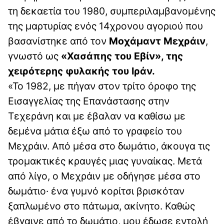
τη δεκαετία του 1980, συμπεριλαμβανομένης
της μαρτυρίας ενός 14χρονου αγοριού που
βασανίστηκε από τον
Μοχάμαντ Μεχράιν
,
γνωστό ως
«Χασάπης του Εβίν», της
χειρότερης φυλακής του Ιράν.
«Το 1982, με πήγαν στον τρίτο όροφο της
Εισαγγελίας της Επανάστασης στην
Τεχεράνη και με έβαλαν να καθίσω με
δεμένα μάτια έξω από το γραφείο του
Μεχράιν. Από μέσα στο δωμάτιο, άκουγα τις
τρομακτικές κραυγές μιας γυναίκας. Μετά
από λίγο, ο Μεχράιν με οδήγησε μέσα στο
δωμάτιο· ένα γυμνό κορίτσι βρισκόταν
ξαπλωμένο στο πάτωμα, ακίνητο. Καθώς
έβγαινε από το δωμάτιο, μου έδωσε εντολή