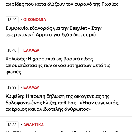
ακρίδες που κατακλύζουν τον ουρανό της Ρωσίας
∙
ΟΙΚΟΝΟΜΙΑ
18:46
Συμφωνία εξαγοράς για την EasyJet - Στην
αμερικανική Appolo για 6,65 δισ. ευρώ
∙
ΕΛΛΑΔΑ
18:46
Κολυδάς: Η χαρουπιά ως βασικό είδος
αποκατάστασης των οικοσυστημάτων μετά τις
φωτιές
∙
ΕΛΛΑΔΑ
18:33
Κυψέλη: Η πρώτη δήλωση της οικογένειας της
δολοφονημένης Ελίζαμπεθ Ρος - «Ήταν ευγενικός,
ακέραιος και ανιδιοτελής άνθρωπος»
∙
ΑΘΛΗΤΙΚΑ
18:33