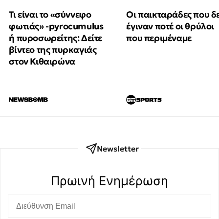
Τι είναι το «σύννεφο
Οι παικταράδες που δ
φωτιάς» -pyrocumulus
έγιναν ποτέ οι θρύλοι
ή πυροσωρείτης: Δείτε
που περιμέναμε
βίντεο της πυρκαγιάς
στον Κιθαιρώνα
Newsletter
Πρωινή Eνημέρωση