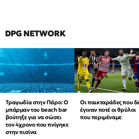
DPG NETWORK
Τραγωδία στην Πάρο: Ο
Οι παικταράδες που δ
μπάρμαν του beach bar
έγιναν ποτέ οι θρύλοι
βούτηξε για να σώσει
που περιμέναμε
τον 4χρονο που πνίγηκε
στην πισίνα